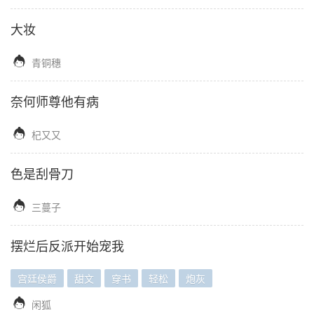
大妆

青铜穗
奈何师尊他有病

杞又又
色是刮骨刀

三蔓子
摆烂后反派开始宠我
宫廷侯爵
甜文
穿书
轻松
炮灰

闲狐