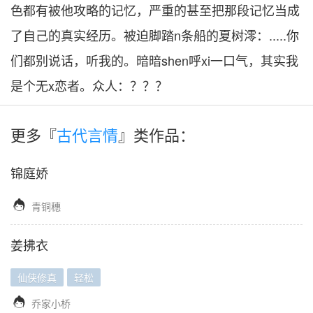
色都有被他攻略的记忆，严重的甚至把那段记忆当成
了自己的真实经历。被迫脚踏n条船的夏树澪：.....你
们都别说话，听我的。暗暗shen呼xi一口气，其实我
是个无x恋者。众人：？？？
更多『
古代言情
』类作品：
锦庭娇

青铜穗
姜拂衣
仙侠修真
轻松

乔家小桥