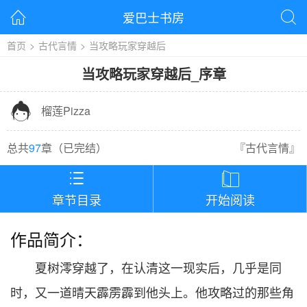
爱巴士书房


首页
>
古代言情
>
当攻略玩家穿越后
当攻略玩家穿越后
_
序章

榴莲Pizza
总共
97
章（
已完结
）
『
古代言情
』


章节目录
开始阅读
作品简介：
夏树澪穿越了，在认清这一现实后，几乎是同
时，又一道晴天霹雳霹到他头上。他攻略过的那些角