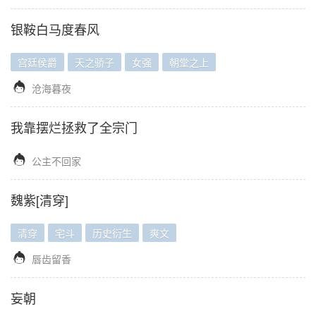
银鞍白马度春风
宫廷侯爵
天之骄子
女强
朝堂之上

沧海暮夜
我靠摆烂拯救了全宗门

公主不回家
魏紫[清穿]
清穿
宅斗
历史衍生
爽文

唇齿留香
妄朝