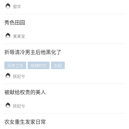

叙华
秀色田园

某某宝
折辱清冷男主后他黑化了
天作之合
穿越时空
女配

妖妃兮
被献给权贵的美人

妖妃兮
农女重生发家日常