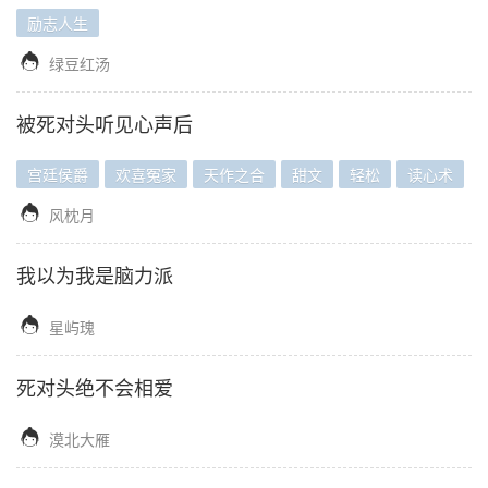
励志人生

绿豆红汤
被死对头听见心声后
宫廷侯爵
欢喜冤家
天作之合
甜文
轻松
读心术

风枕月
我以为我是脑力派

星屿瑰
死对头绝不会相爱

漠北大雁