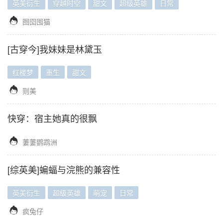
英美衍生
穿越时空
甜文
超级英雄
日常

囫囵囤猫
[古穿今]我妹妹是林黛玉
红楼梦
重生
甜文

则美
快穿：宿主她真的很飘

萋萋鹦鹉洲
[综英美]蝙蝠与浣熊的兼容性
英美衍生
超级英雄
萌宠
日常

疯兔仔