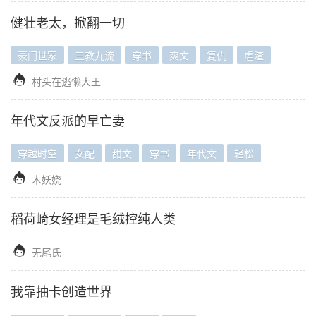
健壮老太，掀翻一切
豪门世家
三教九流
穿书
爽文
复仇
虐渣

村头在逃懒大王
年代文反派的早亡妻
穿越时空
女配
甜文
穿书
年代文
轻松

木妖娆
稻荷崎女经理是毛绒控纯人类

无尾氏
我靠抽卡创造世界