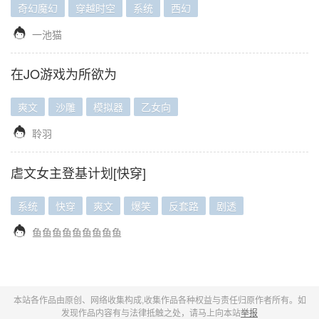
奇幻魔幻
穿越时空
系统
西幻

一池猫
在JO游戏为所欲为
爽文
沙雕
模拟器
乙女向

聆羽
虐文女主登基计划[快穿]
系统
快穿
爽文
爆笑
反套路
剧透

鱼鱼鱼鱼鱼鱼鱼鱼鱼
本站各作品由原创、网络收集构成,收集作品各种权益与责任归原作者所有。如
发现作品内容有与法律抵触之处，请马上向本站
举报