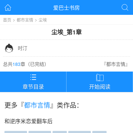
爱巴士书房


首页
>
都市言情
>
尘埃
尘埃
_
第1章

时汀
总共
183
章（
已完结
）
『
都市言情
』


章节目录
开始阅读
更多『
都市言情
』类作品：
和逆序米恋爱翻车后