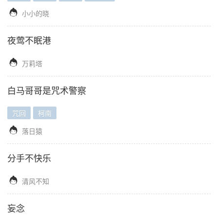

小小的晓
夜莺不眠港

万莉塔
白马哥哥是咒术警察
咒回
柯南

落日猿
分手不快乐

清风不知
妄念