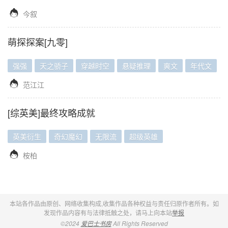

今叙
萌探探案[九零]
强强
天之骄子
穿越时空
悬疑推理
爽文
年代文

范江江
[综英美]最终攻略成就
英美衍生
奇幻魔幻
无限流
超级英雄

桉柏
本站各作品由原创、网络收集构成,收集作品各种权益与责任归原作者所有。如
发现作品内容有与法律抵触之处，请马上向本站
举报
©2024
爱巴士书房
All Rights Reserved