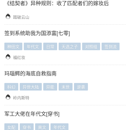
《结契者》异种规则：收了匹配者们的嫁妆后

踏破云山
签到系统助我为国添富[七零]
种田文
年代文
日常
天选之子
对照组
签到流

福红妆
玛瑙鳄的海底自救指南
科幻
异世大陆
异能
末世
逆袭

岭内斯特
军工大佬在年代文[穿书]
女配
穿书
爽文
年代文