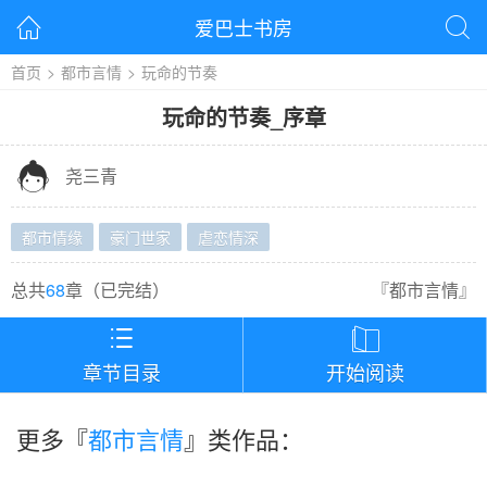
爱巴士书房


首页
>
都市言情
>
玩命的节奏
玩命的节奏
_
序章

尧三青
都市情缘
豪门世家
虐恋情深
总共
68
章（
已完结
）
『
都市言情
』


章节目录
开始阅读
更多『
都市言情
』类作品：