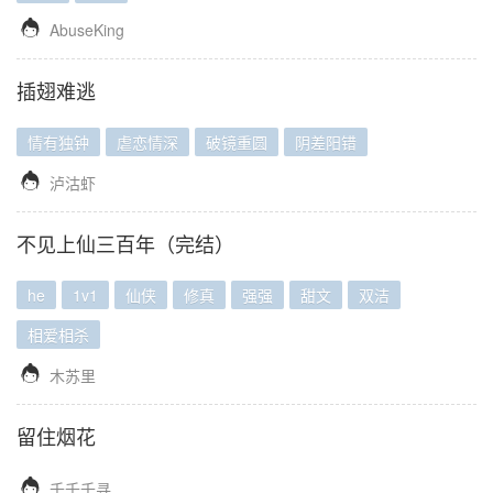

AbuseKing
插翅难逃
情有独钟
虐恋情深
破镜重圆
阴差阳错

泸沽虾
不见上仙三百年（完结）
he
1v1
仙侠
修真
强强
甜文
双洁
相爱相杀

木苏里
留住烟花

千千千寻