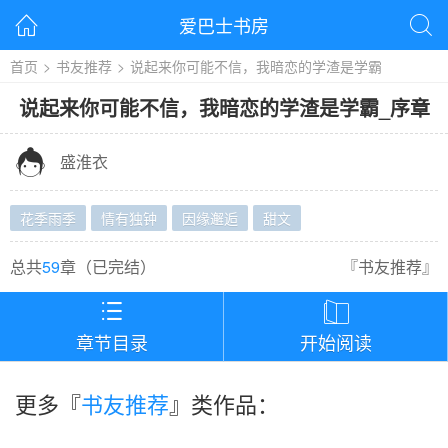
爱巴士书房


首页
>
书友推荐
>
说起来你可能不信，我暗恋的学渣是学霸
说起来你可能不信，我暗恋的学渣是学霸
_
序章

盛淮衣
花季雨季
情有独钟
因缘邂逅
甜文
总共
59
章（
已完结
）
『
书友推荐
』


章节目录
开始阅读
更多『
书友推荐
』类作品：