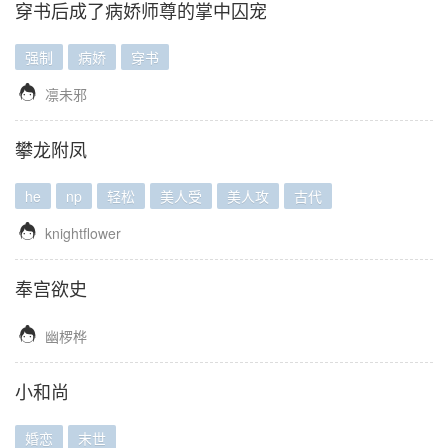
穿书后成了病娇师尊的掌中囚宠
强制
病娇
穿书

凛未邪
攀龙附凤
he
np
轻松
美人受
美人攻
古代

knightflower
奉宫欲史

幽椤桦
小和尚
婚恋
末世