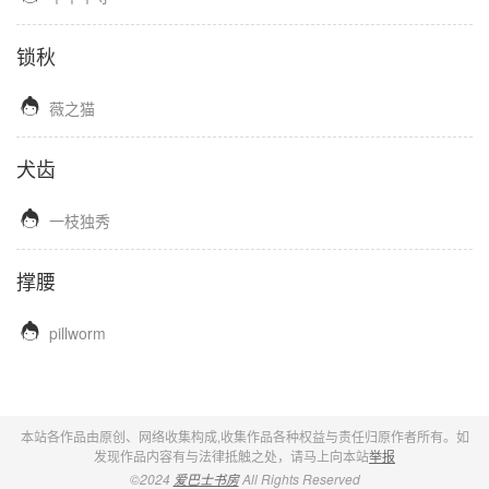
锁秋

薇之猫
犬齿

一枝独秀
撑腰

pillworm
本站各作品由原创、网络收集构成,收集作品各种权益与责任归原作者所有。如
发现作品内容有与法律抵触之处，请马上向本站
举报
©2024
爱巴士书房
All Rights Reserved