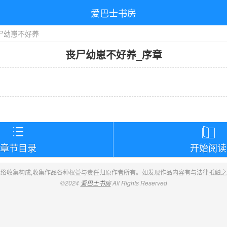
爱巴士书房
尸幼崽不好养
丧尸幼崽不好养
_
序章
）


章节目录
开始阅读
络收集构成,收集作品各种权益与责任归原作者所有。如发现作品内容有与法律抵触
©2024
爱巴士书房
All Rights Reserved