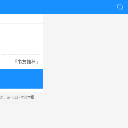

『
书友推荐
』
之处，请马上向本站
举报