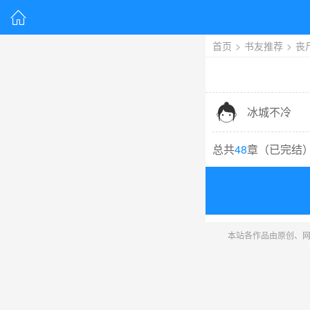

首页
>
书友推荐
>
丧

冰城不冷
总共
48
章（
已完结
本站各作品由原创、网