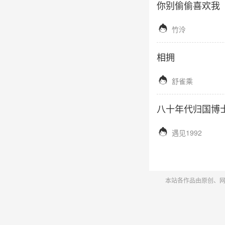
你别偷偷喜欢我

竹泠
相拥

舒雀乘
八十年代归国博

遇见1992
本站各作品由原创、网