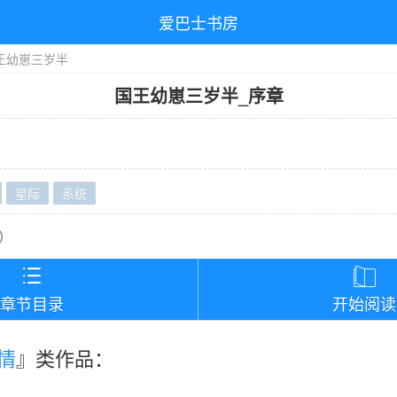
爱巴士书房
王幼崽三岁半
国王幼崽三岁半
_
序章
星际
系统
）


章节目录
开始阅读
情
』类作品：