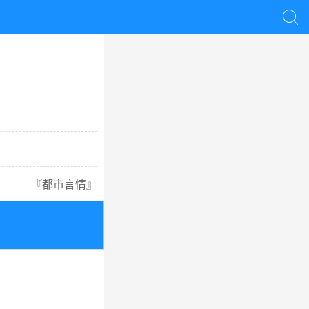

『
都市言情
』