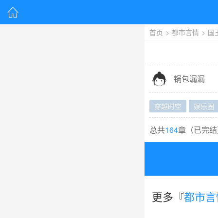

首页
>
都市言情
>
国

锅包漏漏
穿越时空
娱乐圈
总共
164
章（
已完结
更多『
都市言