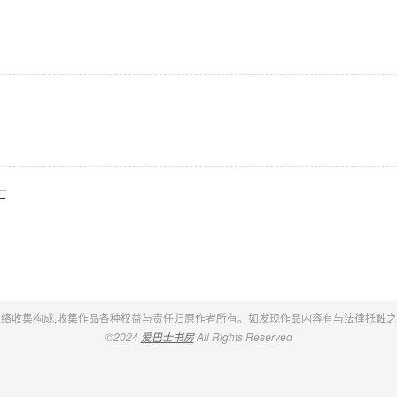
士
络收集构成,收集作品各种权益与责任归原作者所有。如发现作品内容有与法律抵触
©2024
爱巴士书房
All Rights Reserved