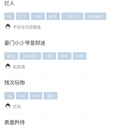
烂人
he
年上
小妈
搞笑
三观不正
黑色幽默

不存在的荷德森
豪门小少爷是财迷
甜文
业界精英
打脸
轻松
治愈

祝辞酒
残次玩物
np
1vn
abo
强制

烂风
表面矜持