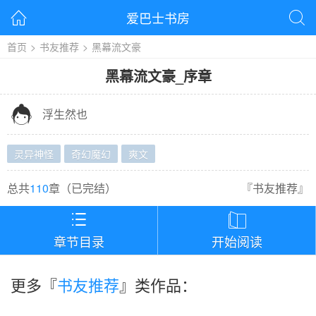
爱巴士书房


首页
>
书友推荐
>
黑幕流文豪
黑幕流文豪
_
序章

浮生然也
灵异神怪
奇幻魔幻
爽文
总共
110
章（
已完结
）
『
书友推荐
』


章节目录
开始阅读
更多『
书友推荐
』类作品：