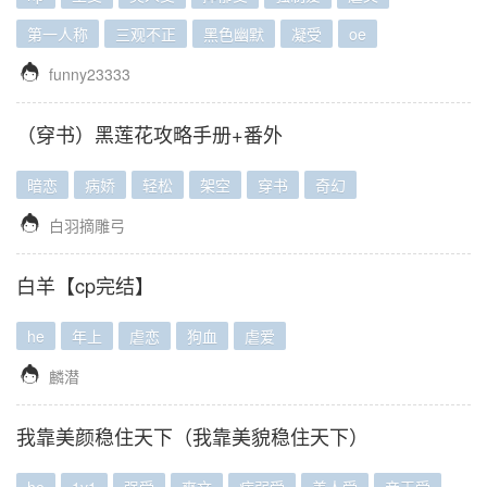
第一人称
三观不正
黑色幽默
凝受
oe

funny23333
（穿书）黑莲花攻略手册+番外
暗恋
病娇
轻松
架空
穿书
奇幻

白羽摘雕弓
白羊【cp完结】
he
年上
虐恋
狗血
虐爱

麟潜
我靠美颜稳住天下（我靠美貌稳住天下）