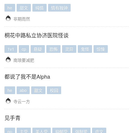
he
甜文
纯情
情有独钟

非期而然
桐花中路私立协济医院怪谈
1v1
cp
悬疑
恐怖
灵异
鬼怪
惊悚

南琅要减肥
都说了我不是Alpha
he
abo
甜文
校园

寺云一方
见手青
np
主受
美人受
抑郁受
强制爱
虐文