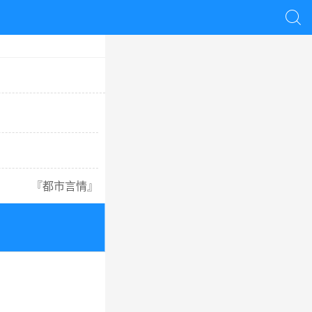

『
都市言情
』