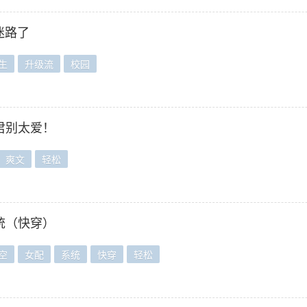
迷路了
生
升级流
校园
君别太爱！
爽文
轻松
统（快穿）
空
女配
系统
快穿
轻松