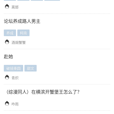

离邯
论坛养成路人男主
养成
柯南

酒焗蟹蟹
赴她
破镜重圆
甜文

青炽
（综漫同人）在横滨开蟹堡王怎么了？

咋雨