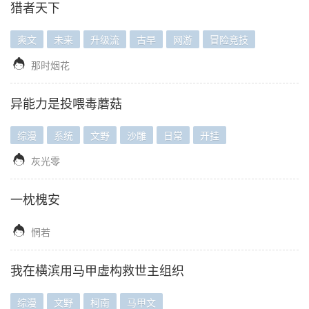
猎者天下
爽文
未来
升级流
古早
网游
冒险竞技

那时烟花
异能力是投喂毒蘑菇
综漫
系统
文野
沙雕
日常
开挂

灰光零
一枕槐安

惘若
我在横滨用马甲虚构救世主组织
综漫
文野
柯南
马甲文