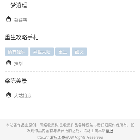
一梦逍遥

暮暮朝
重生攻略手札
情有独钟
异世大陆
重生
甜文

扶华
梁陈美景

大姑娘浪
本站各作品由原创、网络收集构成,收集作品各种权益与责任归原作者所有。如
发现作品内容有与法律抵触之处，请马上向本站
举报
©2024
爱巴士书房
All Rights Reserved