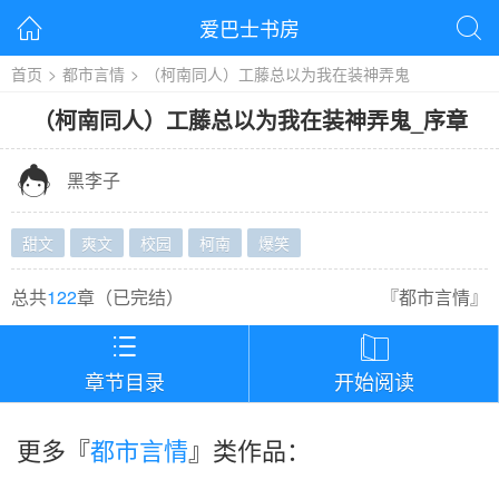
爱巴士书房


首页
>
都市言情
>
（柯南同人）工藤总以为我在装神弄鬼
（柯南同人）工藤总以为我在装神弄鬼
_
序章

黑李子
甜文
爽文
校园
柯南
爆笑
总共
122
章（
已完结
）
『
都市言情
』


章节目录
开始阅读
更多『
都市言情
』类作品：