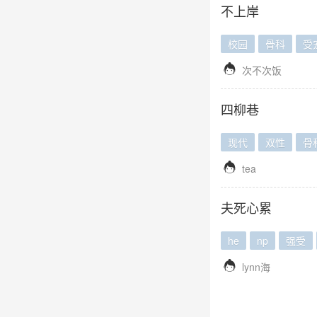
不上岸
校园
骨科
受

次不次饭
四柳巷
现代
双性
骨

tea
夫死心累
he
np
强受

lynn海