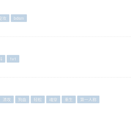
宠攻
bdsm
科
1v1
渣攻
狗血
轻松
魂穿
重生
第一人称