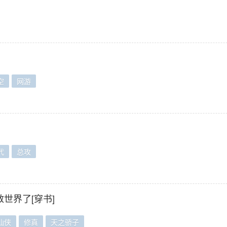
空
网游
代
总攻
世界了[穿书]
仙侠
修真
天之骄子