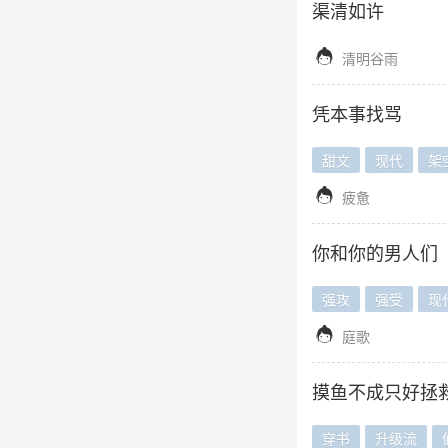
渠清如许

清明谷雨
凭本事找骂
甜文
现代
架

疲惫
你和你的男人们
强攻
强受
现

庭歌
摸鱼不成只好拯救
穿书
升级流