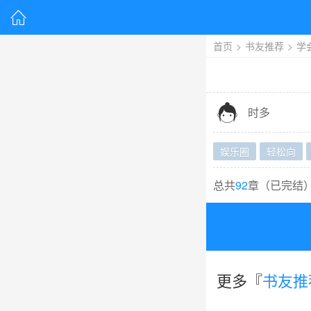

首页
>
书友推荐
>
学

时多
娱乐圈
轻松向
总共
92
章（
已完结
更多『
书友推