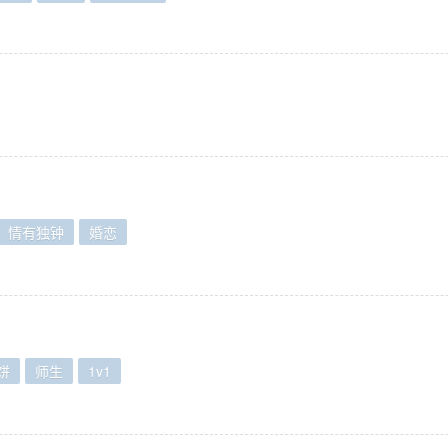
情有独钟
婚恋
饼
师生
1v1