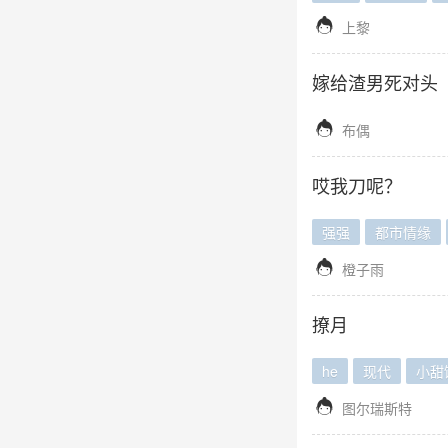

上黎
嫁给渣男死对头

布偶
哎我刀呢？
强强
都市情缘

橙子雨
撩月
he
现代
小甜

图尔瑞斯特