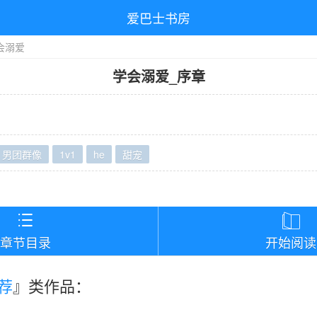
爱巴士书房
会溺爱
学会溺爱
_
序章
男团群像
1v1
he
甜宠
）


章节目录
开始阅读
荐
』类作品：