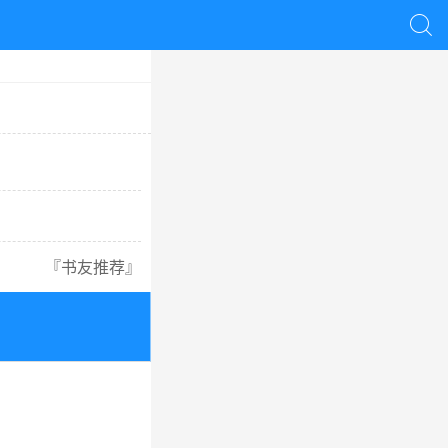

『
书友推荐
』