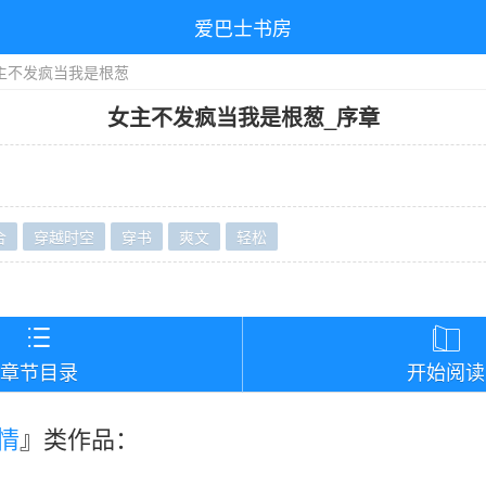
爱巴士书房
主不发疯当我是根葱
女主不发疯当我是根葱
_
序章
合
穿越时空
穿书
爽文
轻松
）


章节目录
开始阅读
情
』类作品：