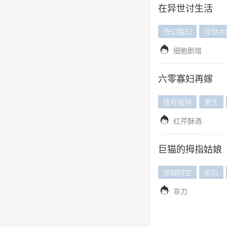
在异世讨生活
奇幻魔幻
异世大

细胞剧增
六零寡妇再嫁
情有独钟
重生

红芹酥酒
巨猫的拇指姑娘
穿越时空
星际

非刀