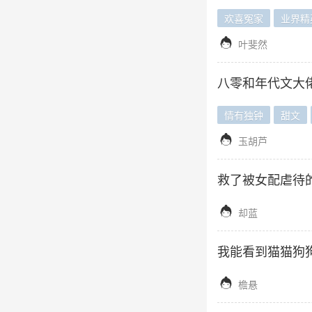
欢喜冤家
业界精

叶斐然
八零和年代文大
情有独钟
甜文

玉胡芦
救了被女配虐待的

却蓝
我能看到猫猫狗

檐悬