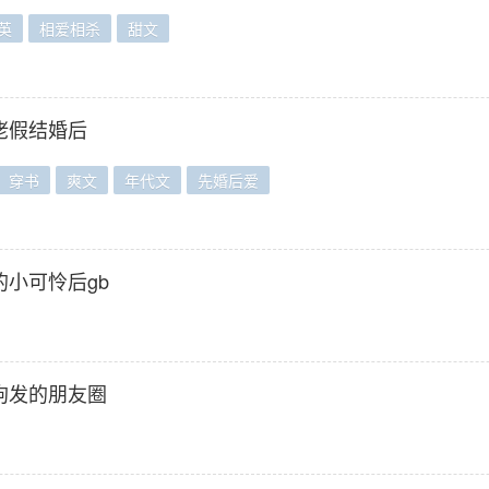
英
相爱相杀
甜文
佬假结婚后
穿书
爽文
年代文
先婚后爱
小可怜后gb
狗发的朋友圈