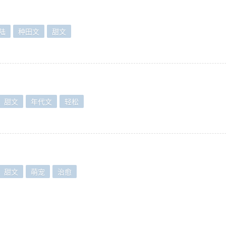
陆
种田文
甜文
甜文
年代文
轻松
甜文
萌宠
治愈