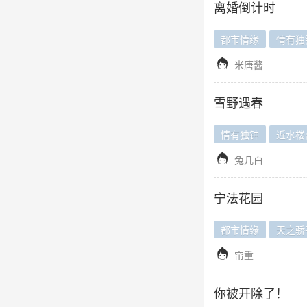
离婚倒计时
都市情缘
情有独

米唐酱
雪野遇春
情有独钟
近水楼

兔几白
宁法花园
都市情缘
天之骄

帘重
你被开除了！