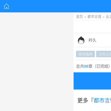

首页
>
都市言情
>
女

衿久
情有独钟
天作之
总共
88
章（
已完结
更多『
都市言