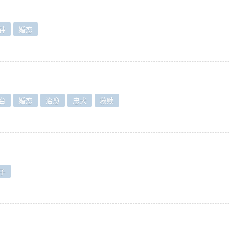
钟
婚恋
台
婚恋
治愈
忠犬
救赎
子