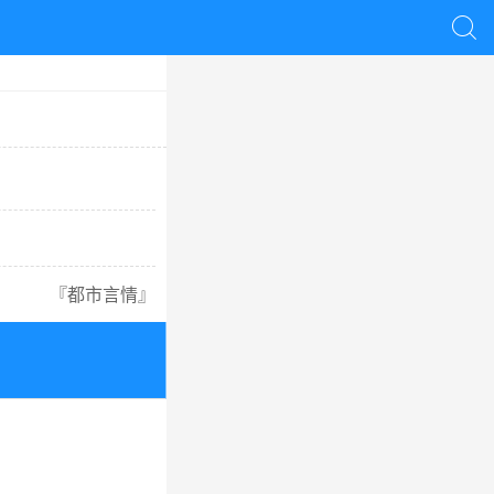

『
都市言情
』