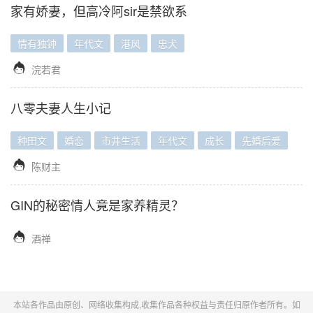
家有娇妻，但高冷阿sir是禁欲系
情有独钟
年代文
港风
忠犬

浣若君
八零夫妻人生小记
种田文
婚恋
市井生活
年代文
成长
先婚后爱

陈财主
GIN的秘密情人竟是家养精灵？

酒禅
本站各作品由原创、网络收集构成,收集作品各种权益与责任归原作者所有。如