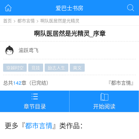
爱巴士书房


首页
>
都市言情
>
啊队医居然是光精灵
啊队医居然是光精灵
_
序章

渝跃鸢飞
穿越时空
竞技
励志人生
爽文
总共
142
章（
已完结
）
『
都市言情
』


章节目录
开始阅读
更多『
都市言情
』类作品：