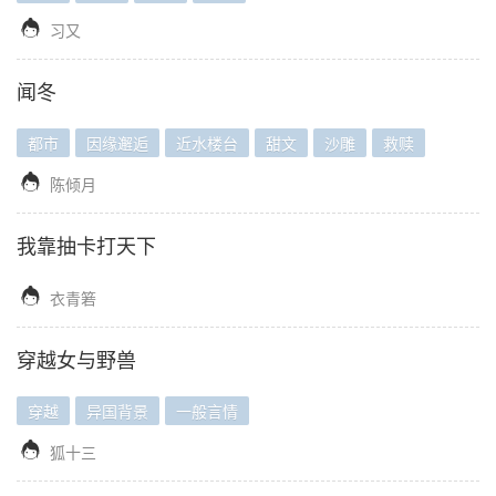

习又
闻冬
都市
因缘邂逅
近水楼台
甜文
沙雕
救赎

陈倾月
我靠抽卡打天下

衣青箬
穿越女与野兽
穿越
异国背景
一般言情

狐十三