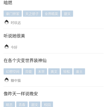
暗燃
豪门世家
天之骄子
业界精英
甜文

时玖远
听说她很美

今好
在各个灾变世界装神仙
幻想空间
异能
末世
爽文
轻松
废土

糖中猫
像昨天一样说晚安
暗恋
青春
甜文
校园