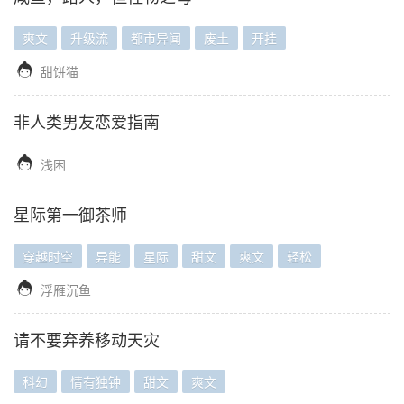
爽文
升级流
都市异闻
废土
开挂

甜饼猫
非人类男友恋爱指南

浅困
星际第一御茶师
穿越时空
异能
星际
甜文
爽文
轻松

浮雁沉鱼
请不要弃养移动天灾
科幻
情有独钟
甜文
爽文