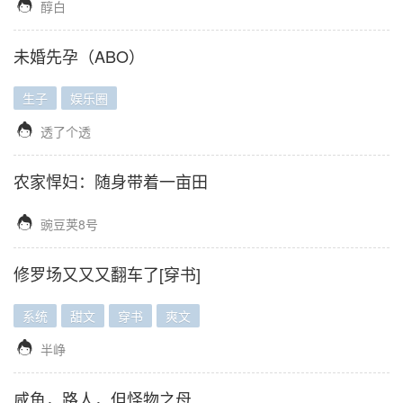

醇白
未婚先孕（ABO）
生子
娱乐圈

透了个透
农家悍妇：随身带着一亩田

豌豆荚8号
修罗场又又又翻车了[穿书]
系统
甜文
穿书
爽文

半峥
咸鱼，路人，但怪物之母