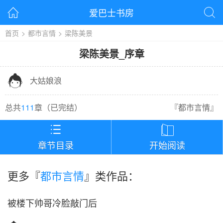
爱巴士书房


首页
>
都市言情
>
梁陈美景
梁陈美景
_
序章

大姑娘浪
总共
111
章（
已完结
）
『
都市言情
』


章节目录
开始阅读
更多『
都市言情
』类作品：
被楼下帅哥冷脸敲门后