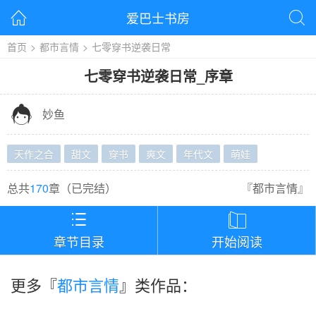
爱巴士书房


首页
>
都市言情
>
七零穿书逆袭日常
七零穿书逆袭日常
_
序章

妙鱼
天作之合
甜文
穿书
爽文
年代文
萌娃
总共
170
章（
已完结
）
『
都市言情
』


章节目录
开始阅读
更多『
都市言情
』类作品：