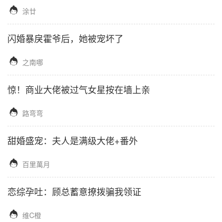

涂廿
闪婚暴戾霍爷后，她被宠坏了

之南哪
惊！商业大佬被过气女星按在墙上亲

路弯弯
甜婚盛宠：夫人是满级大佬+番外

百里萬月
恋综孕吐：顾总蓄意撩拨骗我领证

维C橙