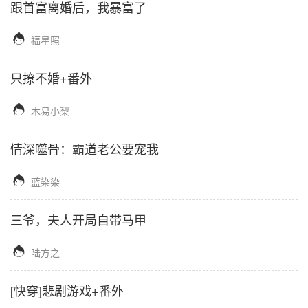
跟首富离婚后，我暴富了

福星照
只撩不婚+番外

木易小梨
情深噬骨：霸道老公要宠我

蓝染染
三爷，夫人开局自带马甲

陆方之
[快穿]悲剧游戏+番外