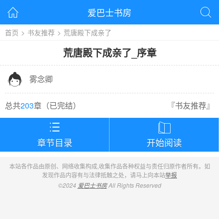
爱巴士书房


首页
>
书友推荐
>
荒唐殿下成亲了
荒唐殿下成亲了
_
序章

雾念卿
总共
203
章（
已完结
）
『
书友推荐
』


章节目录
开始阅读
本站各作品由原创、网络收集构成,收集作品各种权益与责任归原作者所有。如
发现作品内容有与法律抵触之处，请马上向本站
举报
©2024
爱巴士书房
All Rights Reserved