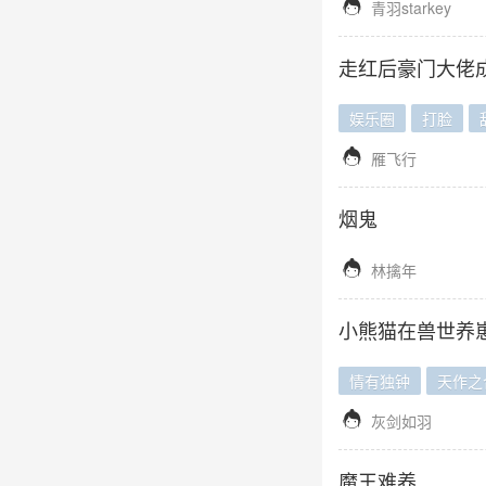

青羽starkey
走红后豪门大佬
娱乐圈
打脸

雁飞行
烟鬼

林擒年
小熊猫在兽世养
情有独钟
天作之

灰剑如羽
魔王难养