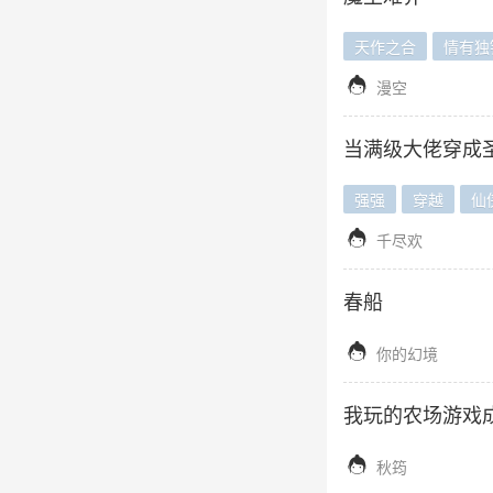
天作之合
情有独

漫空
当满级大佬穿成
强强
穿越
仙

千尽欢
春船

你的幻境
我玩的农场游戏

秋筠