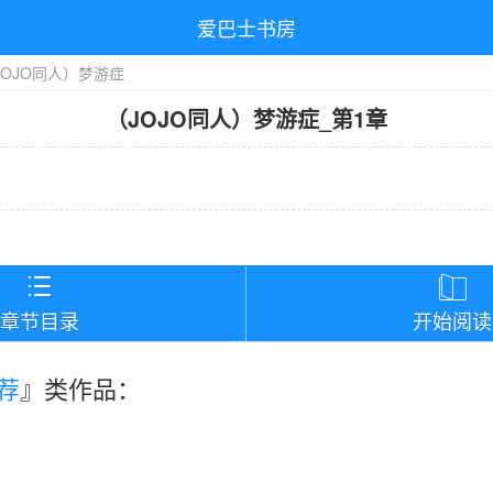
爱巴士书房
JOJO同人）梦游症
（JOJO同人）梦游症
_
第1章


章节目录
开始阅读
荐
』类作品：