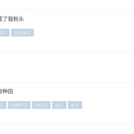
成了我粉头
甜文
现代架空
崽种田
合
穿越时空
种田文
甜文
爽文