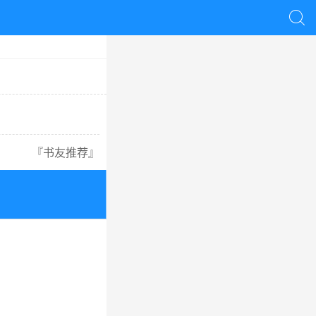

『
书友推荐
』