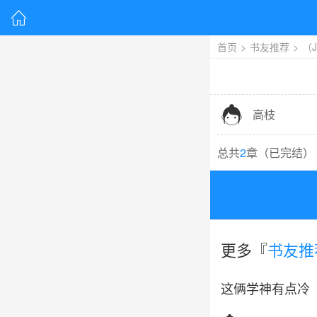

首页
>
书友推荐
>
（

高枝
总共
2
章（
已完结
）
更多『
书友推
这俩学神有点冷