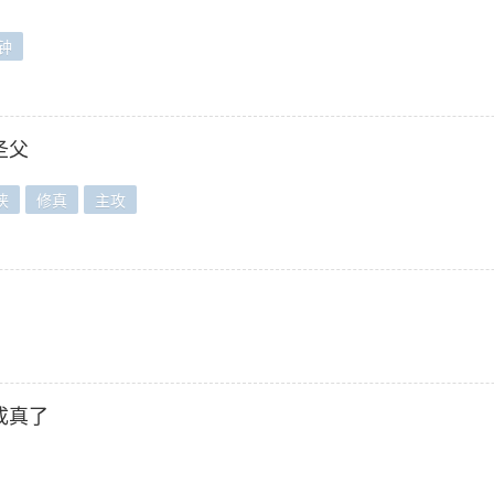
钟
圣父
侠
修真
主攻
成真了