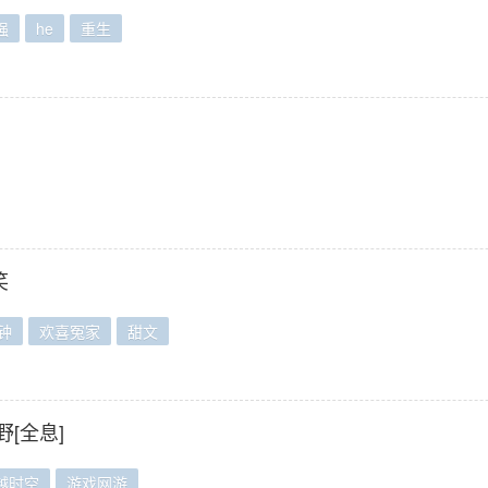
强
he
重生
笑
钟
欢喜冤家
甜文
野[全息]
越时空
游戏网游