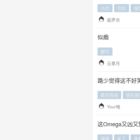
古代
宫廷
强

画罗衣
似瘾
都市

云拿月
路少觉得这不好
都市情缘
情有独

Your唯
这Omega又凶又
强强
年下
穿