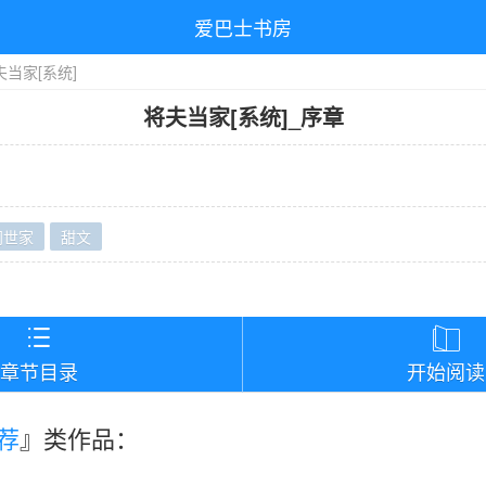
爱巴士书房
夫当家[系统]
将夫当家[系统]
_
序章
门世家
甜文
）


章节目录
开始阅读
荐
』类作品：