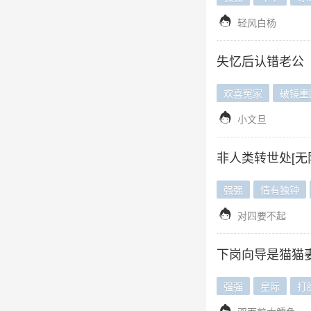

轻风白杨
失忆后认错老公
欢喜冤家
破镜重

小文旦
非人类转世处[无
强强
情有独钟

对四要不起
下岗向导是猫猫
强强
星际
打
