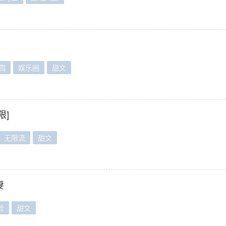
圆
娱乐圈
甜文
限]
无限流
甜文
妻
脸
甜文