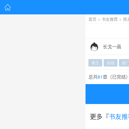

首页
>
书友推荐
>
将

长戈一画
重生
系统
豪
总共
81
章（
已完结
更多『
书友推