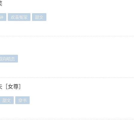
笑
钟
欢喜冤家
甜文
双向暗恋
夫［女尊］
甜文
穿书