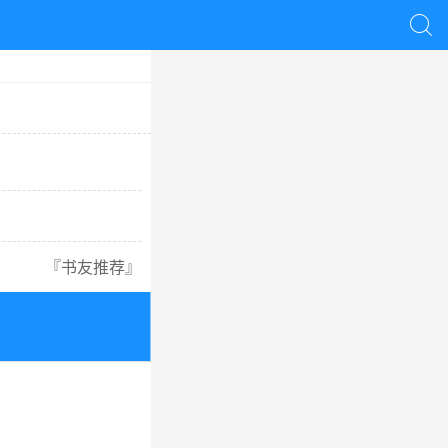

『
书友推荐
』