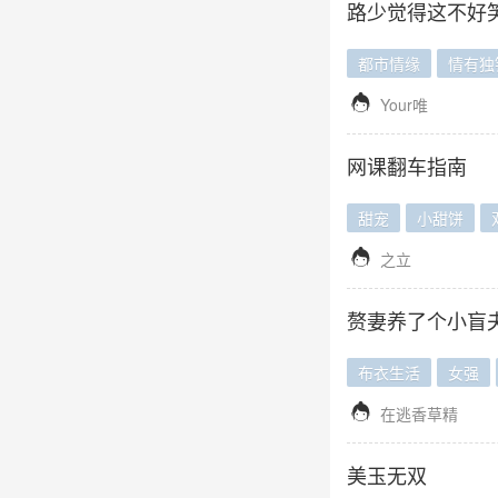
路少觉得这不好
都市情缘
情有独

Your唯
网课翻车指南
甜宠
小甜饼

之立
赘妻养了个小盲
布衣生活
女强

在逃香草精
美玉无双