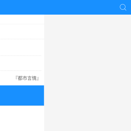

『
都市言情
』