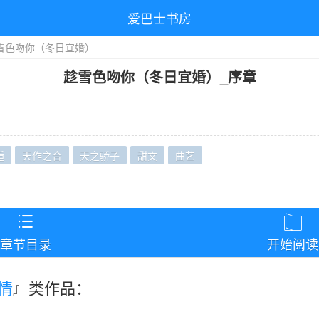
爱巴士书房
雪色吻你（冬日宜婚）
趁雪色吻你（冬日宜婚）
_
序章
逅
天作之合
天之骄子
甜文
曲艺
）


章节目录
开始阅读
情
』类作品：