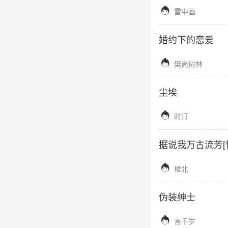

雪中画
婚约下的恋爱

樊尚树林
尘埃

时汀
据说我万古流芳[

橙北
伪装绅士

言千岁