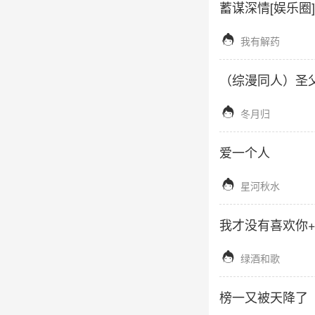
蓄谋深情[娱乐圈]

我有解药
（综漫同人）圣

冬月归
爱一个人

星河秋水
我才没有喜欢你

绿酒和歌
榜一又被天降了