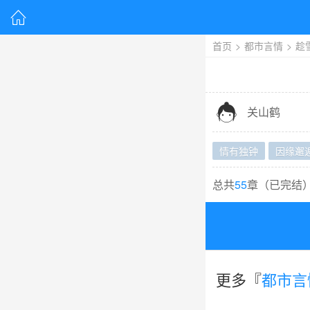

首页
>
都市言情
>
趁

关山鹤
情有独钟
因缘邂
总共
55
章（
已完结
更多『
都市言