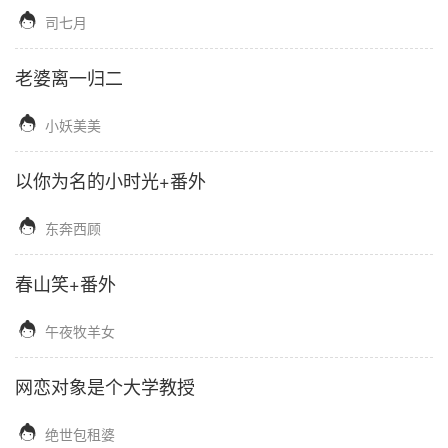

司七月
老婆离一归二

小妖美美
以你为名的小时光+番外

东奔西顾
春山笑+番外

午夜牧羊女
网恋对象是个大学教授

绝世包租婆