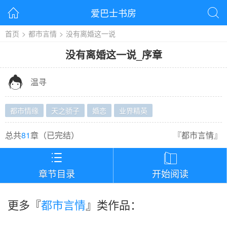
爱巴士书房


首页
>
都市言情
>
没有离婚这一说
没有离婚这一说
_
序章

温寻
都市情缘
天之骄子
婚恋
业界精英
总共
81
章（
已完结
）
『
都市言情
』


章节目录
开始阅读
更多『
都市言情
』类作品：