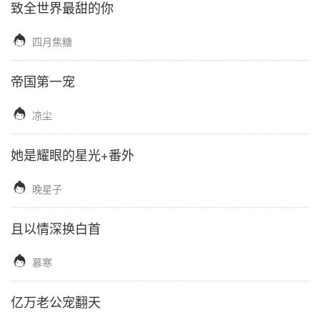
致全世界最甜的你

四月焦糖
帝国第一宠

凉尘
她是耀眼的星光+番外

晚星子
且以情深换白首

慕寒
亿万老公宠翻天