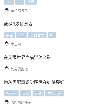
1v1
he
双洁

草莓嘟嘟包
abo特浓信息素
架空
abo
先婚后爱
he

木三观
在无限世界当猫猫怎么破

豹豹要抱抱
炮灰男配意识觉醒后在娃综爆红
娱乐圈
直播
萌娃
先婚后爱

咖啡味的柚子