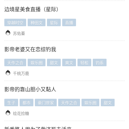
边境星美食直播（星际）
穿越时空
种田文
星际
直播

苏佑蓁
影帝老婆又在恋综钓我
天作之合
娱乐圈
甜文
爽文
轻松
钓系

千桃万鹿
影帝的靠山胆小又黏人
生子
都市
豪门世家
天作之合
娱乐圈
甜文

绘花捡糖