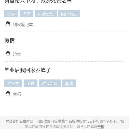
新番路人甲为了救济死去活来
小虐
搞笑
久别重逢
因缘邂逅

铜皮笔记本
假情

边棠
毕业后我回家养蜂了
种田文
美食
时代新风
基建

兰拓
本站各作品由原创、网络收集构成,收集作品各种权益与责任归原作者所有。如
发现作品内容有与法律抵触之处，请马上向本站
举报