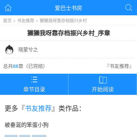
爱巴士书房


首页
>
书友推荐
>
獭獭我呀靠存档振兴乡村
獭獭我呀靠存档振兴乡村
_
序章

晓蒙兮之
总共
88
章（
已完结
）
『
书友推荐
』


章节目录
开始阅读
更多『
书友推荐
』类作品：
被垂涎的笨蛋小狗