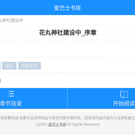
爱巴士书房
丸神社建设中
花丸神社建设中
_
序章
成长
异想天开
）


章节目录
开始阅读
络收集构成,收集作品各种权益与责任归原作者所有。如发现作品内容有与法律抵触
©2024
爱巴士书房
All Rights Reserved