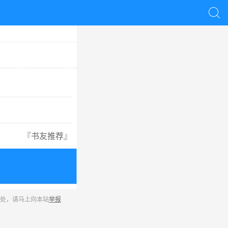

『
书友推荐
』
之处，请马上向本站
举报