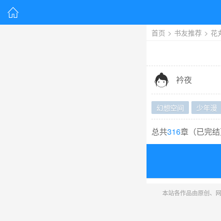

首页
>
书友推荐
>
花

衿夜
幻想空间
少年漫
总共
316
章（
已完结
本站各作品由原创、网