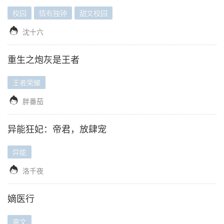
校园
情有独钟
甜文校园

沈十六
重生之炮灰是王者
王者荣耀

胖番茄
异能狂妃：帝君，放肆宠
异能

洛千夜
嫡医行
爽文