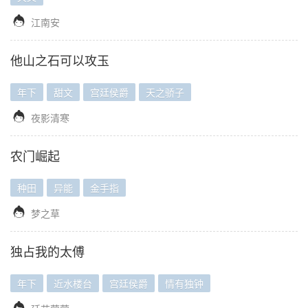

江南安
他山之石可以攻玉
年下
甜文
宫廷侯爵
天之骄子

夜影清寒
农门崛起
种田
异能
金手指

梦之草
独占我的太傅
年下
近水楼台
宫廷侯爵
情有独钟
