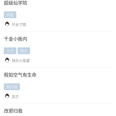
超级仙学院
异能

尺长寸短
千金小衙内
生子
爽文

快乐小巫婆
假如空气有生命
娱乐圈

苏刃
改邪归我