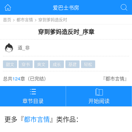
爱巴士书房


首页
>
都市言情
>
穿到爹妈造反时
穿到爹妈造反时
_
序章

道_非
甜文
穿书
爽文
成长
基建
轻松
总共
124
章（
已完结
）
『
都市言情
』


章节目录
开始阅读
更多『
都市言情
』类作品：