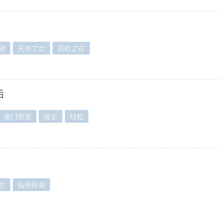
钟
天作之合
高岭之花
后
豪门世家
成长
轻松
合
仙侠修真