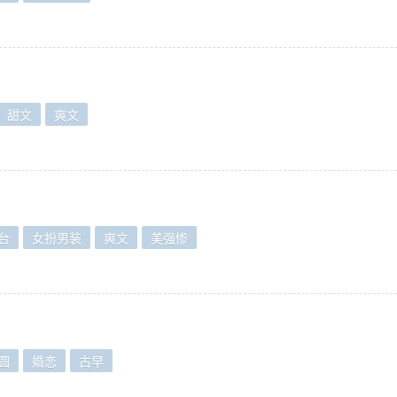
甜文
爽文
台
女扮男装
爽文
美强惨
圆
婚恋
古早