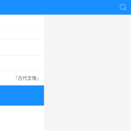

『
古代言情
』