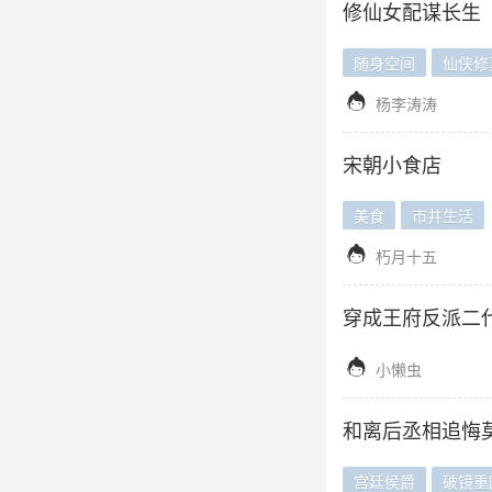
修仙女配谋长生
随身空间
仙侠修

杨李涛涛
宋朝小食店
美食
市井生活

朽月十五
穿成王府反派二

小懒虫
和离后丞相追悔
宫廷侯爵
破镜重