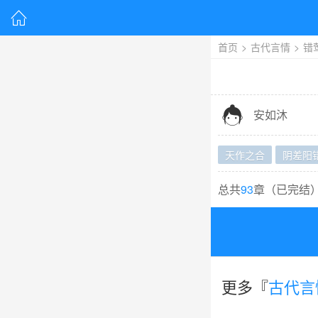

首页
>
古代言情
>
错

安如沐
天作之合
阴差阳
总共
93
章（
已完结
更多『
古代言