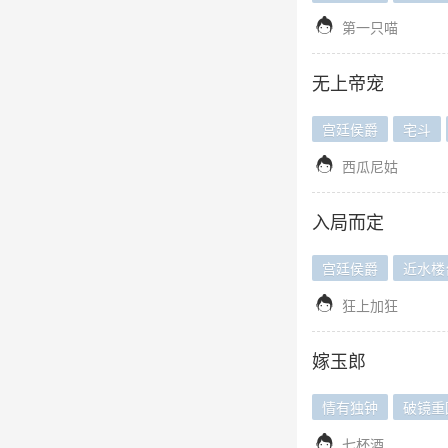

第一只喵
无上帝宠
宫廷侯爵
宅斗

西瓜尼姑
入局而定
宫廷侯爵
近水楼

狂上加狂
嫁玉郎
情有独钟
破镜重

七杯酒