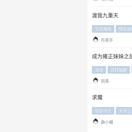
渡我九重天
灵异神怪
情有独

丹青手
成为雍正妹妹之
清穿
宫廷侯爵

则美
求魔
前世今生
天作之

曲小蛐