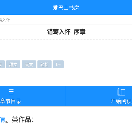
爱巴士书房
莺入怀
错莺入怀
_
序章
错
甜文
爽文
轻松
he
）


章节目录
开始阅读
情
』类作品：