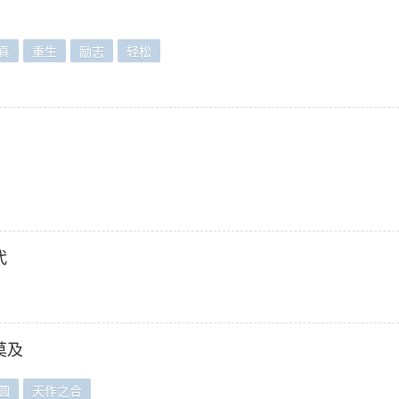
真
重生
励志
轻松
代
莫及
圆
天作之合