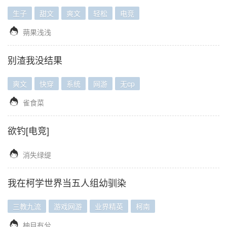
生子
甜文
爽文
轻松
电竞

蒴果浅浅
别渣我没结果
爽文
快穿
系统
网游
无cp

雀食菜
欲钓[电竞]

消失绿缇
我在柯学世界当五人组幼驯染
三教九流
游戏网游
业界精英
柯南

柚目有兮