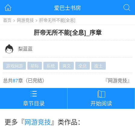
爱巴士书房


首页
>
网游竞技
>
肝帝无所不能[全息]
肝帝无所不能[全息]
_
序章

梨蓝蓝
游戏网游
星际
系统
爽文
全息
废土
总共
87
章（
已完结
）
『
网游竞技
』


章节目录
开始阅读
更多『
网游竞技
』类作品：