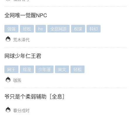
全网唯一觉醒NPC
强强
轻松
he
全息网游
权谋
科幻

荒木泽代
网球少年仁王君
网王
综漫
少年漫
爽文
轻松

珈炁
爷只是个柔弱辅助［全息］

春分戌时