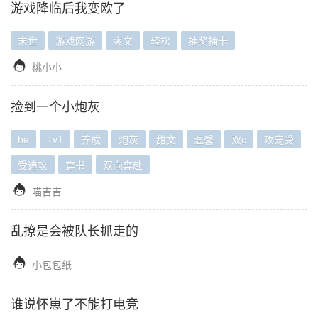
游戏降临后我变欧了
末世
游戏网游
爽文
轻松
抽奖抽卡

桃小小
捡到一个小炮灰
he
1v1
养成
炮灰
甜文
温馨
双c
攻宠受
受追攻
穿书
双向奔赴

喵吉吉
乱撩是会被队长抓走的

小包包纸
谁说怀崽了不能打电竞