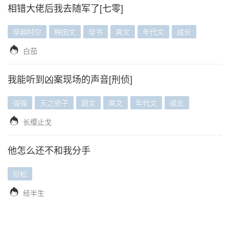
相错大佬后我去随军了[七零]
穿越时空
种田文
穿书
爽文
年代文
成长

白茄
我能听到凶案现场的声音[刑侦]
强强
天之骄子
甜文
爽文
年代文
成长

长缨止戈
他怎么还不和我分手
轻松

经半生