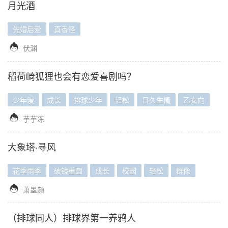
月光酒
先婚后爱
真香怪

伏渊
稻荷崎狐狸也会有恋爱喜剧吗？
少年漫
成长
排球少年
轻松
日久生情
乙女向

芋芋冻
大象塔·寻风
花季雨季
破镜重圆
成长
校园
轻松
群像

萧墨颜
（排球同人）排球界第一养鸦人