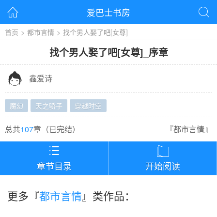
爱巴士书房


首页
>
都市言情
>
找个男人娶了吧[女尊]
找个男人娶了吧[女尊]
_
序章

鑫爱诗
魔幻
天之骄子
穿越时空
总共
107
章（
已完结
）
『
都市言情
』


章节目录
开始阅读
更多『
都市言情
』类作品：