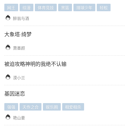
网王
综漫
体育竞技
黑篮
排球少年
轻松

醉翁与酒
大象塔·绮梦

萧墨颜
被迫攻略神明的我绝不认输

漠小兰
基因迷恋
强强
天作之合
娱乐圈
相爱相杀

艳山姜