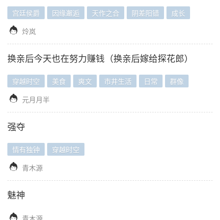
宫廷侯爵
因缘邂逅
天作之合
阴差阳错
成长

炩岚
换亲后今天也在努力赚钱（换亲后嫁给探花郎）
穿越时空
美食
爽文
市井生活
日常
群像

元月月半
强夺
情有独钟
穿越时空

青木源
魅神

青木源