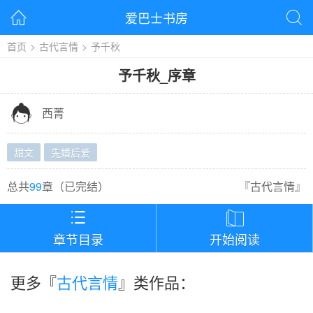
爱巴士书房


首页
>
古代言情
>
予千秋
予千秋
_
序章

西菁
甜文
先婚后爱
总共
99
章（
已完结
）
『
古代言情
』


章节目录
开始阅读
更多『
古代言情
』类作品：