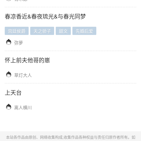
春凉香近&春夜琉光&与春光同梦
宫廷侯爵
天之骄子
甜文
先婚后爱

弥萝
怀上前夫他哥的崽

草灯大人
上天台

离人横川
本站各作品由原创、网络收集构成,收集作品各种权益与责任归原作者所有。如