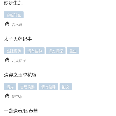
妙步生莲
穿越时空

青木源
太子火葬纪事
宫廷侯爵
情有独钟
虐恋情深
重生

北风信子
清穿之玉貌花容
清穿
宫廷侯爵
情有独钟
甜文

伊带水
一盏逢春/困春莺