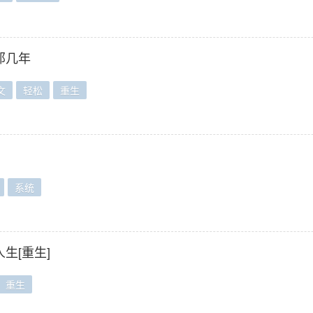
那几年
文
轻松
重生
系统
生[重生]
重生