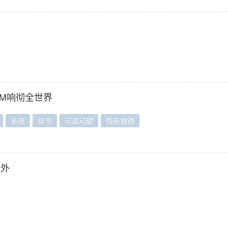
GM响彻全世界
系统
穿书
可盐可甜
情有独钟
番外