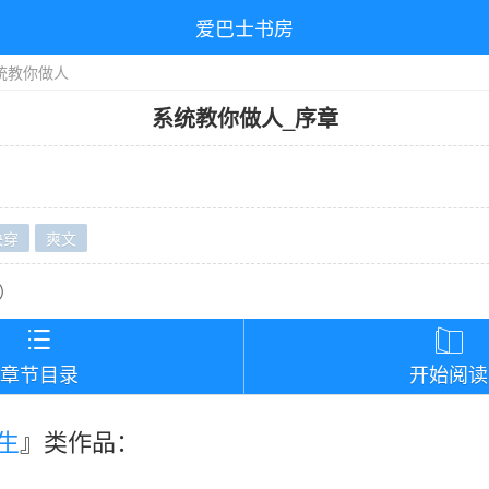
爱巴士书房
统教你做人
系统教你做人
_
序章
快穿
爽文
）


章节目录
开始阅读
生
』类作品：