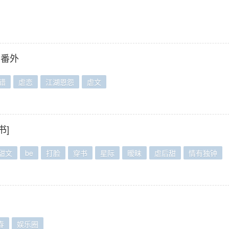
+番外
错
虐恋
江湖恩怨
虐文
书]
甜文
be
打脸
穿书
星际
暧昧
虐后甜
情有独钟
春
娱乐圈