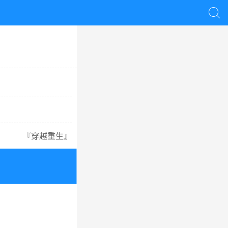

『
穿越重生
』