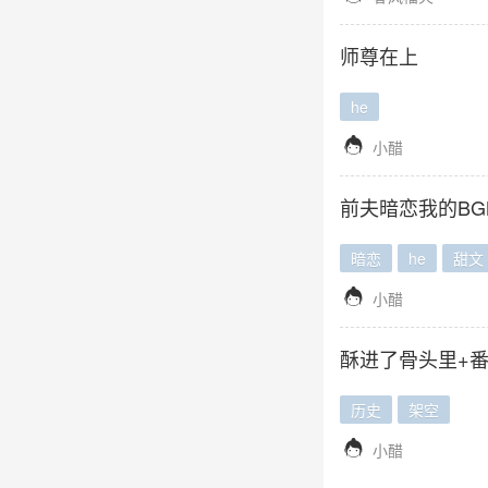
师尊在上
he

小醋
前夫暗恋我的B
暗恋
he
甜文

小醋
酥进了骨头里+
历史
架空

小醋