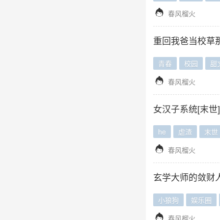

春风榴火
重回我爸当校草
青春
校园
甜

春风榴火
女汉子系统[末世]
he
虐渣
末世

春风榴火
玄学大师的敛财人
小狼狗
娱乐圈

春风榴火