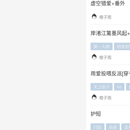
虚空错爱+番外

橙子雨
岸渚江篱墨风起
第一人称
阴差阳

橙子雨
用爱投喂反派[穿
天之骄子
he

橙子雨
护短
打脸
系统
青