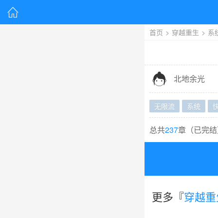

首页
>
穿越重生
>
系

北地余光
无限流
系统
总共
237
章（
已完结
更多『
穿越重