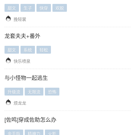
甜文
生子
快穿
欢脱

挽轻裳
龙套夫夫+番外
甜文
系统
轻松

快乐喷泉
与小怪物一起逃生
升级流
无限流
恐怖

烦龙龙
[佐鸣]穿成佐助怎么办
金手指
精神力
火影