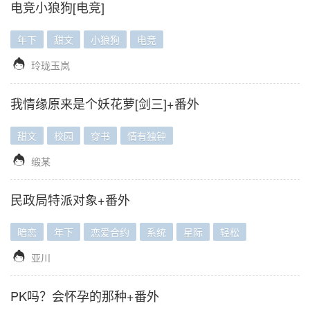
电竞小狼狗[电竞]
年下
甜文
小狼狗
电竞

玲珑玉岚
我情缘原来是个妖花萝[剑三]+番外
甜文
校园
穿书
情有独钟

缎某
民政局特派对象+番外
暗恋
年下
恋爱合约
系统
星际
轻松

亚川
PK吗？会怀孕的那种+番外