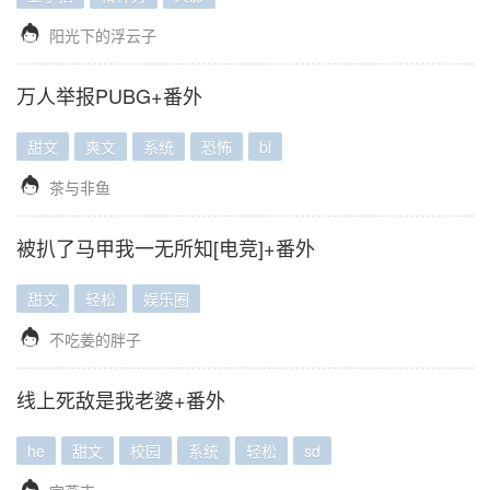

阳光下的浮云子
万人举报PUBG+番外
甜文
爽文
系统
恐怖
bl

茶与非鱼
被扒了马甲我一无所知[电竞]+番外
甜文
轻松
娱乐圈

不吃姜的胖子
线上死敌是我老婆+番外
he
甜文
校园
系统
轻松
sd
