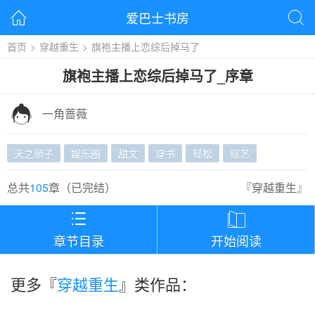
爱巴士书房


首页
>
穿越重生
>
旗袍主播上恋综后掉马了
旗袍主播上恋综后掉马了
_
序章

一角蔷薇
天之骄子
娱乐圈
甜文
穿书
轻松
综艺
总共
105
章（
已完结
）
『
穿越重生
』


章节目录
开始阅读
更多『
穿越重生
』类作品：