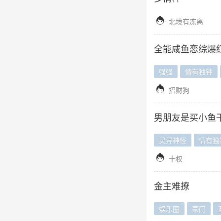

北境有冻离
全能咸鱼恋综爆
强强
情有独钟

招财狗
男朋友是买小鱼
灵异神怪
情有独

十权
金主难撩
娱乐圈
豪门