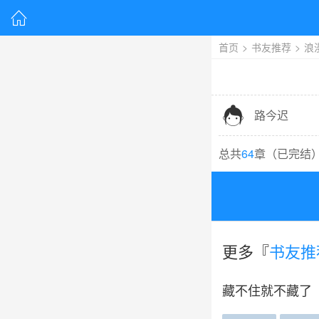

首页
>
书友推荐
>
浪

路今迟
总共
64
章（
已完结
更多『
书友推
藏不住就不藏了