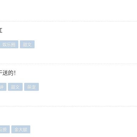
红
娱乐圈
甜文
干送的！
钟
甜文
萌宠
互撩
金大腿