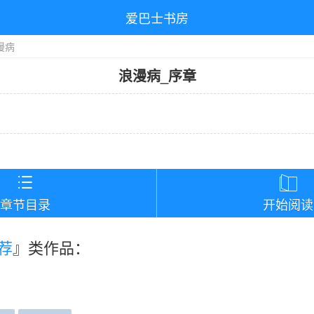
爱巴士书房
漫病
浪漫病
_
序章
）


章节目录
开始阅读
荐
』类作品：