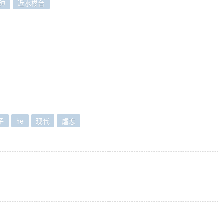
钟
近水楼台
子
he
现代
虐恋