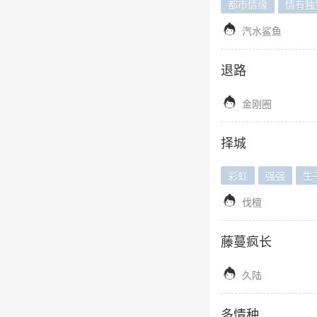
都市情缘
情有独

汽水鲨鱼
退路

金刚圈
择城
彩虹
强强
生

伐檀
藤蔓疯长

久陆
多情种