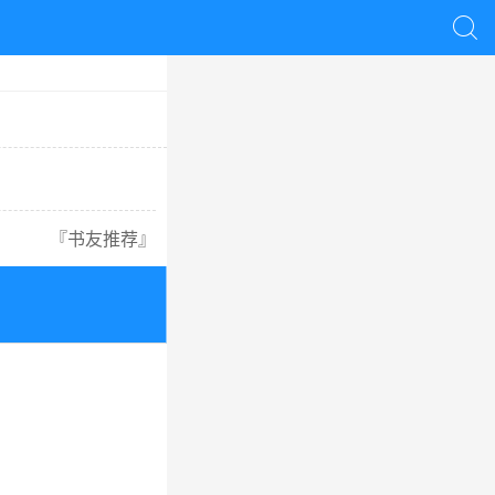

『
书友推荐
』