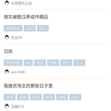

长颈鹿吃云朵-
炮灰被糙汉养成作精后
因缘邂逅
轻松
甜文

苏言SY
沉欢
荤素均衡
he
黑道
学霸
现代
年上

sun1998
我做农场主的那些日子里
种田
爽文
架空
现代
神怪
灵异

洛娜215