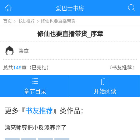
爱巴士书房


首页
>
书友推荐
>
修仙也要直播带货
修仙也要直播带货
_
序章

第章
总共
149
章（
已完结
）
『
书友推荐
』


章节目录
开始阅读
更多『
书友推荐
』类作品：
漂亮师尊把小反派养歪了