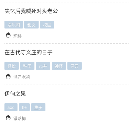
失忆后我喊死对头老公
娱乐圈
甜文
校园

琼绯
在古代守义庄的日子
轻松
种田
市井
神怪
灵异

鸿君老祖
伊甸之果
abo
he
生子

错落椰