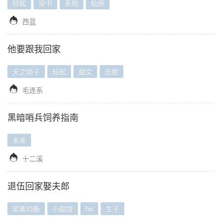
轻松
穿书
系统
仙侠

西蓝
他要跟我回家
天之骄子
轻松
甜文
治愈

毛连系
黑暗哨兵饲养指南
未来

十二溪
退伍回家娶夫郎
荤素均衡
小甜饼
he
生子