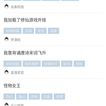

扶桑知我
我加载了修仙游戏外挂
仙侠修真
女强
爽文
逆袭

梦满枝
我靠背诵唐诗宋词飞升
宫廷侯爵
情有独钟
穿越时空
穿书
轻松

菖蒲君君
怪物女王
奇幻
魔幻
恐怖
异能
奇谭

千山踏歌