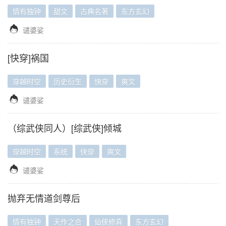
情有独钟
甜文
古典名著
东方玄幻

谴婆娑
[快穿]祸国
穿越时空
历史衍生
快穿
爽文

谴婆娑
（综武侠同人）[综武侠]倾城
穿越时空
系统
快穿
爽文

谴婆娑
抛弃无情道剑尊后
情有独钟
天作之合
仙侠修真
东方玄幻