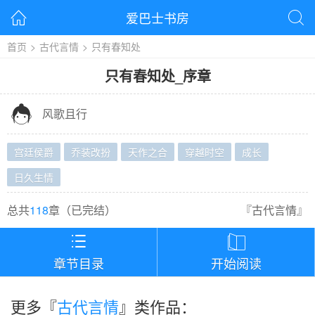
爱巴士书房


首页
>
古代言情
>
只有春知处
只有春知处
_
序章

风歌且行
宫廷侯爵
乔装改扮
天作之合
穿越时空
成长
日久生情
总共
118
章（
已完结
）
『
古代言情
』


章节目录
开始阅读
更多『
古代言情
』类作品：