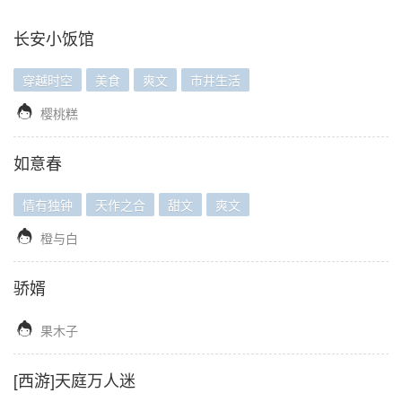
长安小饭馆
穿越时空
美食
爽文
市井生活

樱桃糕
如意春
情有独钟
天作之合
甜文
爽文

橙与白
骄婿

果木子
[西游]天庭万人迷