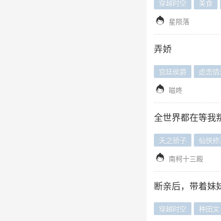
穿越时空
美食

星陨落
弄娇
宫廷侯爵
虐恋情

嗞咚
全世界都在等我
天之骄子
仙侠修

南柯十三殿
断亲后，带着妹
穿越时空
种田文