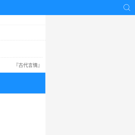

『
古代言情
』