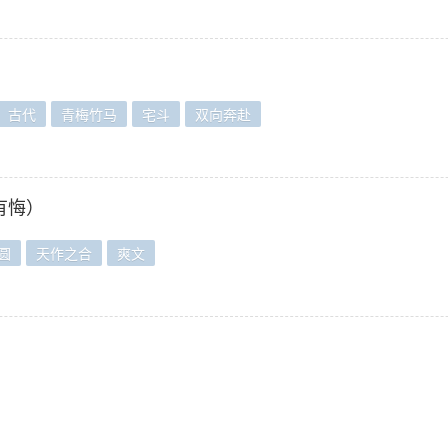
古代
青梅竹马
宅斗
双向奔赴
有悔）
圆
天作之合
爽文