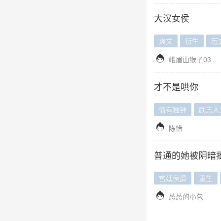
大汉女侯
爽文
衍生
历

峨眉山猴子03
才不是哄你
情有独钟
励志人

陈惜
普通的她被阴暗
宫廷侯爵
重生

怂怂的小包