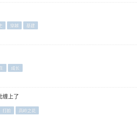
史
穿越
基建
生
成长
批缠上了
打脸
高岭之花