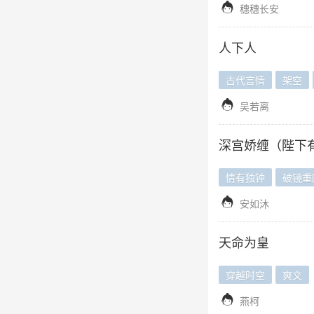

穗穗长安
人下人
古代言情
架空

吴若离
深宫娇缠（陛下
情有独钟
破镜重

安如沐
天命为皇
穿越时空
爽文

燕柯