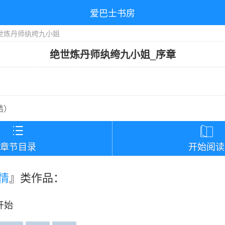
爱巴士书房
世炼丹师纨绔九小姐
绝世炼丹师纨绔九小姐
_
序章
结
）


章节目录
开始阅读
情
』类作品：
开始