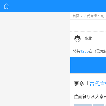

首页
>
古代言情
>
绝

夜北
总共
1285
章（
已完
更多『
古代言
位面餐厅从大秦