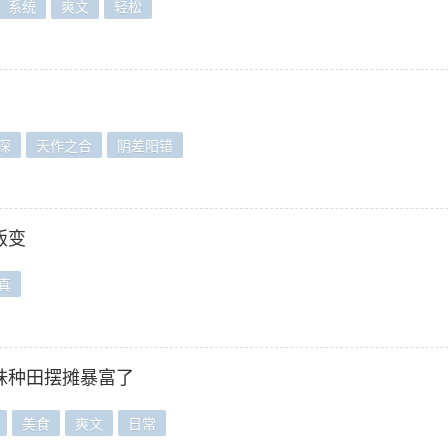
系统
爽文
轻松
深
天作之合
阴差阳错
叛变
真
妹种田摆摊暴富了
美食
爽文
日常