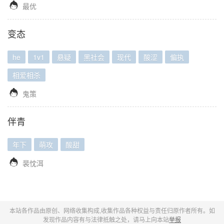

最优
变态
he
1v1
悬疑
黑社会
现代
酸涩
偏执
相爱相杀

鬼策
伴青
年下
萌攻
酸甜

裴忱洱
本站各作品由原创、网络收集构成,收集作品各种权益与责任归原作者所有。如
发现作品内容有与法律抵触之处，请马上向本站
举报