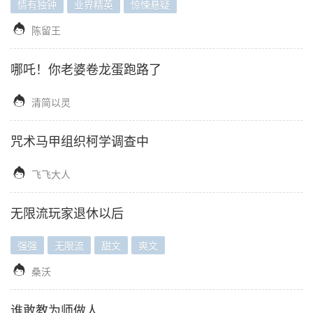
情有独钟
业界精英
惊悚悬疑

陈留王
哪吒！你老婆卷龙蛋跑路了

清简以灵
咒术马甲组织柯学调查中

飞飞大人
无限流玩家退休以后
强强
无限流
甜文
爽文

桑沃
谁敢教为师做人