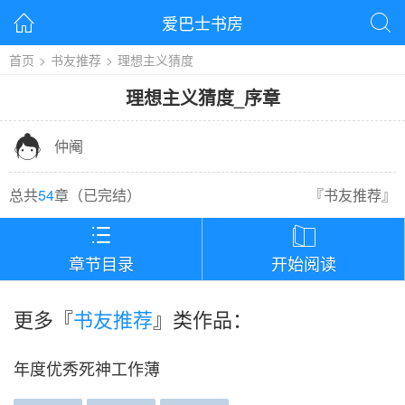
爱巴士书房


首页
>
书友推荐
>
理想主义猜度
理想主义猜度
_
序章

仲阉
总共
54
章（
已完结
）
『
书友推荐
』


章节目录
开始阅读
更多『
书友推荐
』类作品：
年度优秀死神工作薄