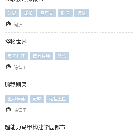
江湖
成长
马甲文
脑洞
师徒

河汉
怪物世界
灵异神怪
情有独钟
恐怖

陈留王
顾我则笑
业界精英
灵魂
破镜重圆

陈留王
超能力马甲构建学园都市