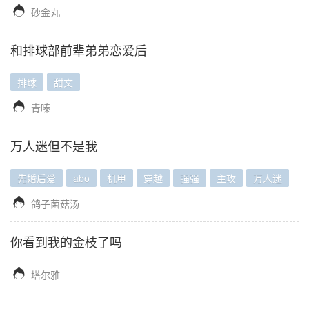

砂金丸
和排球部前辈弟弟恋爱后
排球
甜文

青嗪
万人迷但不是我
先婚后爱
abo
机甲
穿越
强强
主攻
万人迷

鸽子菌菇汤
你看到我的金枝了吗

塔尔雅