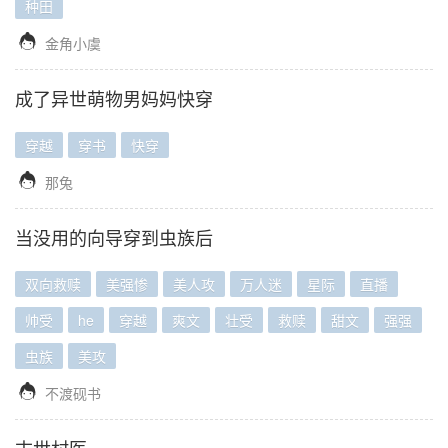
种田

金角小虞
成了异世萌物男妈妈快穿
穿越
穿书
快穿

那兔
当没用的向导穿到虫族后
双向救赎
美强惨
美人攻
万人迷
星际
直播
帅受
he
穿越
爽文
壮受
救赎
甜文
强强
虫族
美攻

不渡砚书