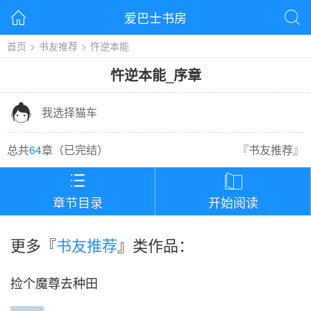
爱巴士书房


首页
>
书友推荐
>
忤逆本能
忤逆本能
_
序章

我选择猫车
总共
64
章（
已完结
）
『
书友推荐
』


章节目录
开始阅读
更多『
书友推荐
』类作品：
捡个魔尊去种田