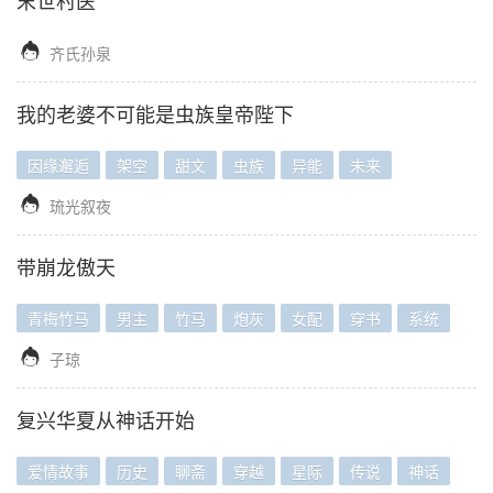
末世村医

齐氏孙泉
我的老婆不可能是虫族皇帝陛下
因缘邂逅
架空
甜文
虫族
异能
未来

琉光叙夜
带崩龙傲天
青梅竹马
男主
竹马
炮灰
女配
穿书
系统

子琼
复兴华夏从神话开始
爱情故事
历史
聊斋
穿越
星际
传说
神话