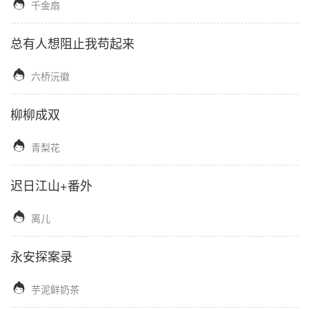

千金扇
总有人想阻止我苟起来

六桥沅徽
柳柳成双

青梨花
迟日江山+番外

离儿
永安探案录

芋泥鲜奶茶