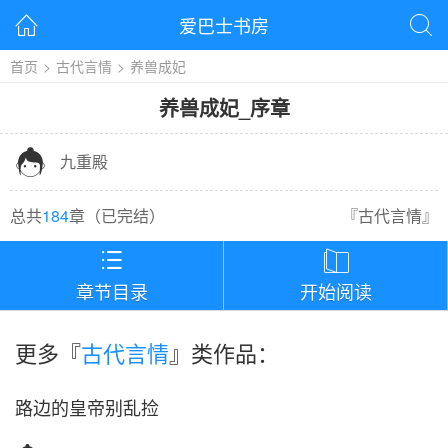
爱巴士书房


首页
>
古代言情
>
养兽成妃
养兽成妃
_
序章

九重殿
总共
184
章（
已完结
）
『
古代言情
』


章节目录
开始阅读
更多『
古代言情
』类作品：
路边的皇帝别乱捡