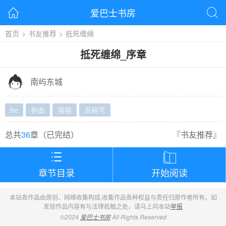
爱巴士书房


首页
>
书友推荐
>
抵死缠绵
抵死缠绵
_
序章

南屿东城
he
狗血
强强
直掰弯
总共
36
章（
已完结
）
『
书友推荐
』


章节目录
开始阅读
本站各作品由原创、网络收集构成,收集作品各种权益与责任归原作者所有。如
发现作品内容有与法律抵触之处，请马上向本站
举报
©2024
爱巴士书房
All Rights Reserved