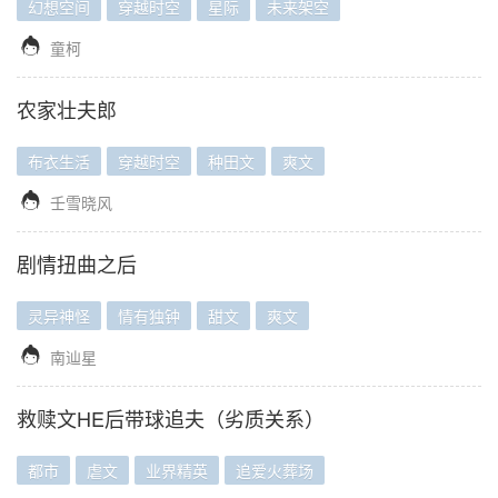
幻想空间
穿越时空
星际
未来架空

童柯
农家壮夫郎
布衣生活
穿越时空
种田文
爽文

壬雪晓风
剧情扭曲之后
灵异神怪
情有独钟
甜文
爽文

南辿星
救赎文HE后带球追夫（劣质关系）
都市
虐文
业界精英
追爱火葬场