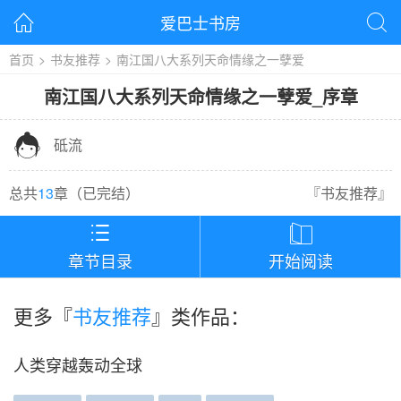
爱巴士书房


首页
>
书友推荐
>
南江国八大系列天命情缘之一孽爱
南江国八大系列天命情缘之一孽爱
_
序章

砥流
总共
13
章（
已完结
）
『
书友推荐
』


章节目录
开始阅读
更多『
书友推荐
』类作品：
人类穿越轰动全球