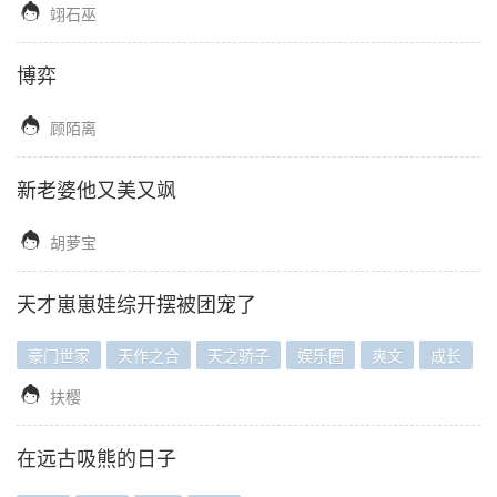

翊石巫
博弈

顾陌离
新老婆他又美又飒

胡萝宝
天才崽崽娃综开摆被团宠了
豪门世家
天作之合
天之骄子
娱乐圈
爽文
成长

扶樱
在远古吸熊的日子