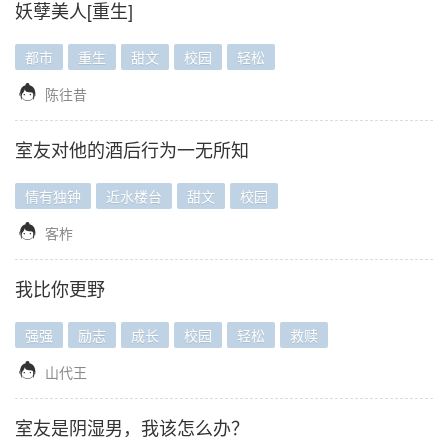
妖孽美人[重生]
都市
重生
甜文
校园
轻松

陈往昔
室友对他的酒后行为一无所知
情有独钟
近水楼台
甜文
校园

客柞
我比你更野
强强
励志
成长
校园
轻松
救赎

山代王
室友是阴湿男，我该怎么办？