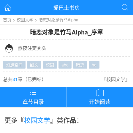
爱巴士书房


首页
>
校园文学
>
暗恋对象是竹马Alpha
暗恋对象是竹马Alpha
_
序章

熬夜注定秃头
幻想空间
甜文
校园
abo
暗恋
he
总共
31
章（
已完结
）
『
校园文学
』


章节目录
开始阅读
更多『
校园文学
』类作品：