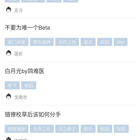

言泠
不要为难一个Beta
豪门世家
情有独钟
天作之合
甜文
校园
abo

莲折
白月光by鸽难医
年下
校园

戈南衣
错撩校草后该如何分手
情有独钟
天作之合
天之骄子
甜文
校园
轻松
