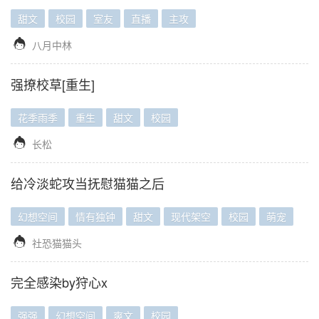
甜文
校园
室友
直播
主攻

八月中林
强撩校草[重生]
花季雨季
重生
甜文
校园

长松
给冷淡蛇攻当抚慰猫猫之后
幻想空间
情有独钟
甜文
现代架空
校园
萌宠

社恐猫猫头
完全感染by狩心x
强强
幻想空间
爽文
校园