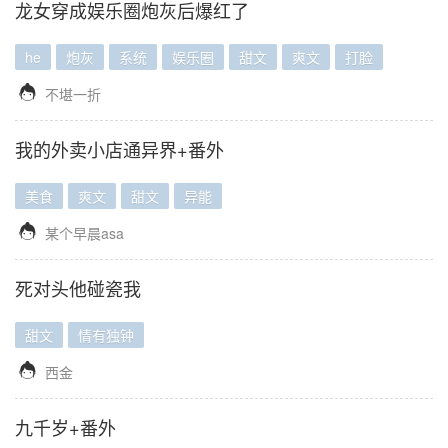
龙女穿成娱乐圈炮灰后爆红了
he
炮灰
系统
娱乐圈
甜文
爽文
打脸

不堪一折
我的外卖小店通异界+番外
美食
爽文
甜文
异能

某个早晨asa
死对头他碰瓷我
甜文
情有独钟

西金
九千岁+番外