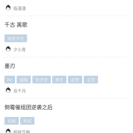

临漫漫
千古·离歌
前世今生

夕小青
墨刃
he
强强
忠犬受
重生
武侠
主受

岳千月
倒霉催组团逆袭之后
系统
养成

核桃芝麻