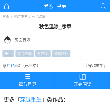
爱巴士书房


首页
>
穿越重生
>
秋色温凉
秋色温凉
_
序章

鬼面苏妖
重生
随身空间
种田文
情有独钟
总共
134
章（
已完结
）
『
穿越重生
』


章节目录
开始阅读
更多『
穿越重生
』类作品：