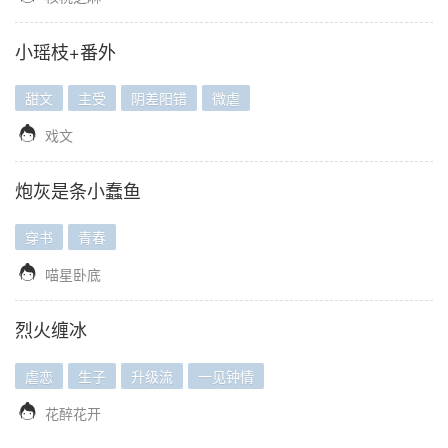
小瑶枝+番外
甜文
主受
阴差阳错
微虐

戏文
炮灰是条小蠢鱼
穿书
青春

喵星卧底
烈火缠冰
虐恋
生子
升级流
一见钟情

花醉花开