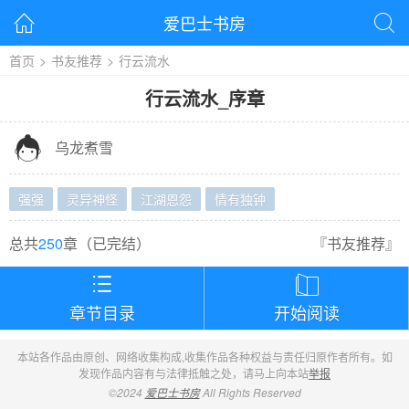
爱巴士书房


首页
>
书友推荐
>
行云流水
行云流水
_
序章

乌龙煮雪
强强
灵异神怪
江湖恩怨
情有独钟
总共
250
章（
已完结
）
『
书友推荐
』


章节目录
开始阅读
本站各作品由原创、网络收集构成,收集作品各种权益与责任归原作者所有。如
发现作品内容有与法律抵触之处，请马上向本站
举报
©2024
爱巴士书房
All Rights Reserved