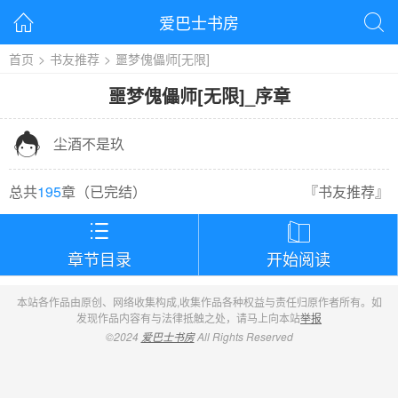
爱巴士书房


首页
>
书友推荐
>
噩梦傀儡师[无限]
噩梦傀儡师[无限]
_
序章

尘酒不是玖
总共
195
章（
已完结
）
『
书友推荐
』


章节目录
开始阅读
本站各作品由原创、网络收集构成,收集作品各种权益与责任归原作者所有。如
发现作品内容有与法律抵触之处，请马上向本站
举报
©2024
爱巴士书房
All Rights Reserved