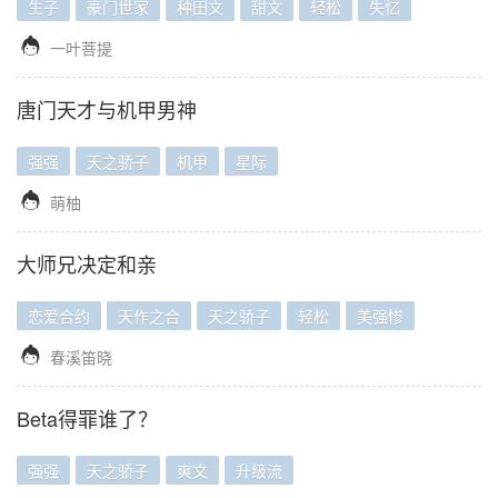
生子
豪门世家
种田文
甜文
轻松
失忆

一叶菩提
唐门天才与机甲男神
强强
天之骄子
机甲
星际

萌柚
大师兄决定和亲
恋爱合约
天作之合
天之骄子
轻松
美强惨

春溪笛晓
Beta得罪谁了？
强强
天之骄子
爽文
升级流