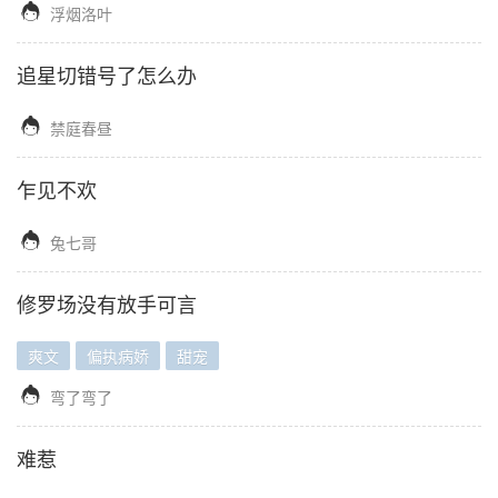

浮烟洛叶
追星切错号了怎么办

禁庭春昼
乍见不欢

兔七哥
修罗场没有放手可言
爽文
偏执病娇
甜宠

弯了弯了
难惹