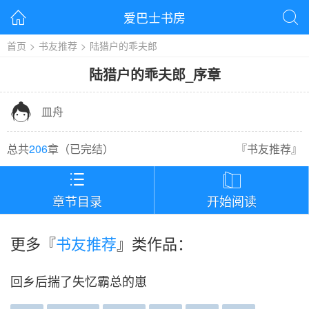
爱巴士书房


首页
>
书友推荐
>
陆猎户的乖夫郎
陆猎户的乖夫郎
_
序章

皿舟
总共
206
章（
已完结
）
『
书友推荐
』


章节目录
开始阅读
更多『
书友推荐
』类作品：
回乡后揣了失忆霸总的崽