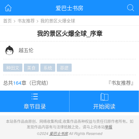
爱巴士书房


首页
>
书友推荐
>
我的景区火爆全球
我的景区火爆全球
_
序章

越五伦
种田文
美食
系统
基建
总共
164
章（
已完结
）
『
书友推荐
』


章节目录
开始阅读
本站各作品由原创、网络收集构成,收集作品各种权益与责任归原作者所有。如
发现作品内容有与法律抵触之处，请马上向本站
举报
©2024
爱巴士书房
All Rights Reserved