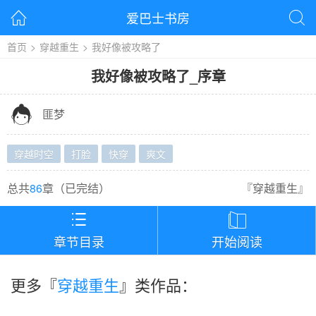
爱巴士书房


首页
>
穿越重生
>
我好像被攻略了
我好像被攻略了
_
序章

匪梦
穿越时空
打脸
快穿
爽文
总共
86
章（
已完结
）
『
穿越重生
』


章节目录
开始阅读
更多『
穿越重生
』类作品：