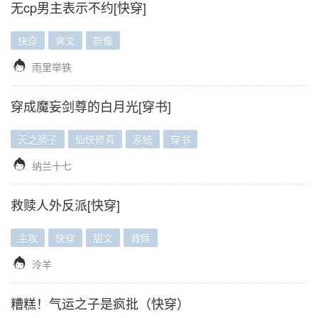
无cp男主表示不约[快穿]
快穿
爽文
群像

雨里举铁
穿成魔妄剑尊的白月光[穿书]
天之骄子
仙侠修真
系统
穿书

纳兰十七
救赎人外反派[快穿]
主攻
快穿
甜文
救赎

泠羊
糟糕！气运之子是疯批（快穿）