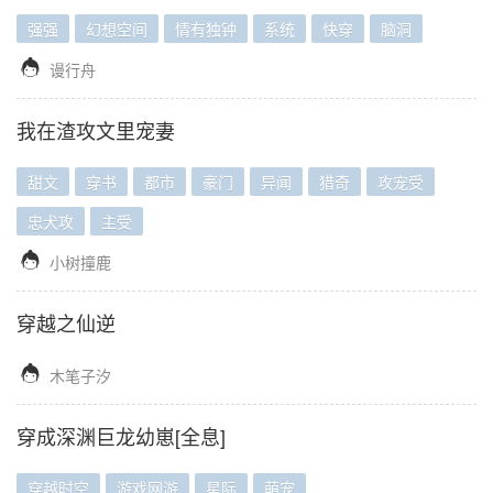
强强
幻想空间
情有独钟
系统
快穿
脑洞

谩行舟
我在渣攻文里宠妻
甜文
穿书
都市
豪门
异闻
猎奇
攻宠受
忠犬攻
主受

小树撞鹿
穿越之仙逆

木笔子汐
穿成深渊巨龙幼崽[全息]
穿越时空
游戏网游
星际
萌宠