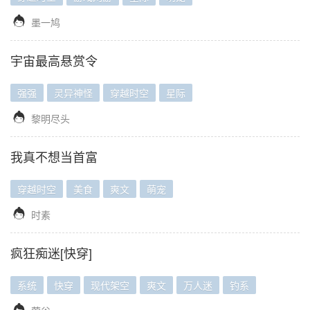

墨一鸠
宇宙最高悬赏令
强强
灵异神怪
穿越时空
星际

黎明尽头
我真不想当首富
穿越时空
美食
爽文
萌宠

时素
疯狂痴迷[快穿]
系统
快穿
现代架空
爽文
万人迷
钓系
