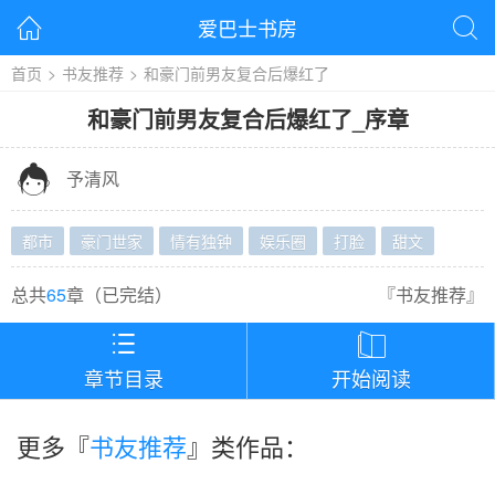
爱巴士书房


首页
>
书友推荐
>
和豪门前男友复合后爆红了
和豪门前男友复合后爆红了
_
序章

予清风
都市
豪门世家
情有独钟
娱乐圈
打脸
甜文
总共
65
章（
已完结
）
『
书友推荐
』


章节目录
开始阅读
更多『
书友推荐
』类作品：