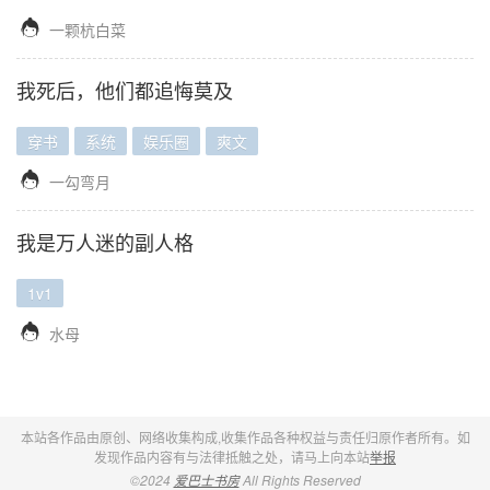

一颗杭白菜
我死后，他们都追悔莫及
穿书
系统
娱乐圈
爽文

一勾弯月
我是万人迷的副人格
1v1

水母
本站各作品由原创、网络收集构成,收集作品各种权益与责任归原作者所有。如
发现作品内容有与法律抵触之处，请马上向本站
举报
©2024
爱巴士书房
All Rights Reserved