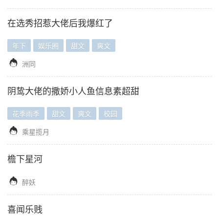
在选秀招惹大佬后我爆红了
年下
娱乐圈
甜文
爽文

洲同
阴鸷大佬的撒娇小人鱼信息素超甜
花季雨季
甜文
爽文
校园

乘星揽月
檐下星河

醉妖
喜闻乐贱