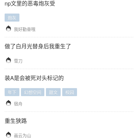
np文里的恶毒炮灰受
炮灰

我好勤奋哦
做了白月光替身后我重生了

雪刀
装A是会被死对头标记的
年下
幻想空间
甜文
校园

宿舟
重生狭路

画云为山