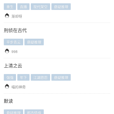
重生
直播
现代架空
悬疑推理

渐却呀
刑侦在古代
平步青云
悬疑推理

998
上清之云
强强
年下
江湖恩怨
悬疑推理

喵的神奇
默读
悬疑推理
都市情缘