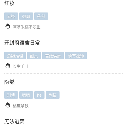
红妆
悬疑
强弱
骨科

阿基米德不吃鱼
开封府宿舍日常
悬疑推理
甜文
宫廷侯爵
情有独钟

长生千叶
隐燃
刑侦
强强
he
剧情

橘皮拿铁
无法逃离