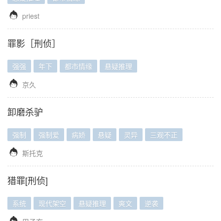

priest
罪影［刑侦］
强强
年下
都市情缘
悬疑推理

京久
卸磨杀驴
强制
强制爱
病娇
悬疑
灵异
三观不正

斯托克
猎罪[刑侦]
系统
现代架空
悬疑推理
爽文
逆袭
