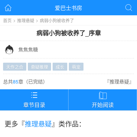
爱巴士书房


首页
>
推理悬疑
>
病弱小狗被收养了
病弱小狗被收养了
_
序章

焦焦焦糖
天作之合
悬疑推理
成长
萌宠
总共
85
章（
已完结
）
『
推理悬疑
』


章节目录
开始阅读
更多『
推理悬疑
』类作品：