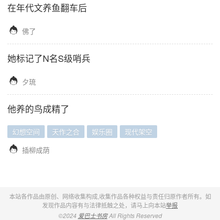
在年代文养鱼翻车后

佛了
她标记了N名S级哨兵

夕琉
他养的鸟成精了
幻想空间
天作之合
娱乐圈
现代架空

插柳成荫
本站各作品由原创、网络收集构成,收集作品各种权益与责任归原作者所有。如
发现作品内容有与法律抵触之处，请马上向本站
举报
©2024
爱巴士书房
All Rights Reserved