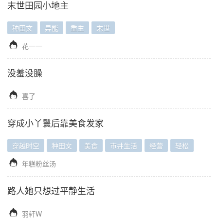
末世田园小地主
种田文
异能
重生
末世

花一一
没羞没臊

喜了
穿成小丫鬟后靠美食发家
穿越时空
种田文
美食
市井生活
经营
轻松

年糕粉丝汤
路人她只想过平静生活

羽轩W