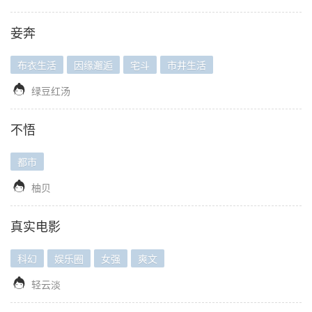
妾奔
布衣生活
因缘邂逅
宅斗
市井生活

绿豆红汤
不悟
都市

柚贝
真实电影
科幻
娱乐圈
女强
爽文

轻云淡