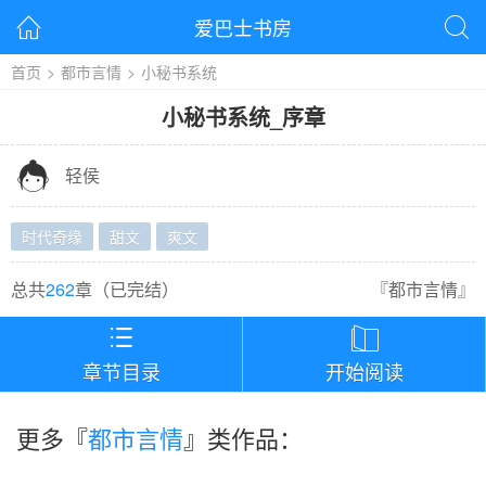
爱巴士书房


首页
>
都市言情
>
小秘书系统
小秘书系统
_
序章

轻侯
时代奇缘
甜文
爽文
总共
262
章（
已完结
）
『
都市言情
』


章节目录
开始阅读
更多『
都市言情
』类作品：