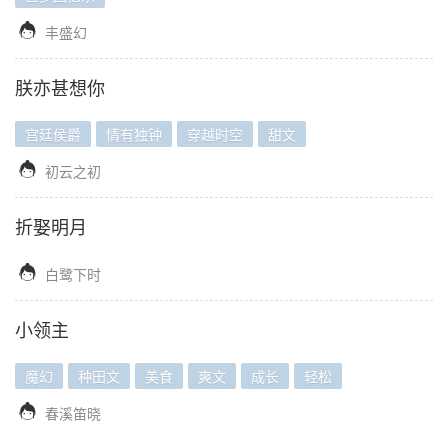

丰盛幻
朕亦甚想你
宫廷侯爵
情有独钟
穿越时空
甜文

初云之初
折娶明月

白鹭下时
小领主
魔幻
种田文
美食
爽文
成长
轻松

春溪笛晓