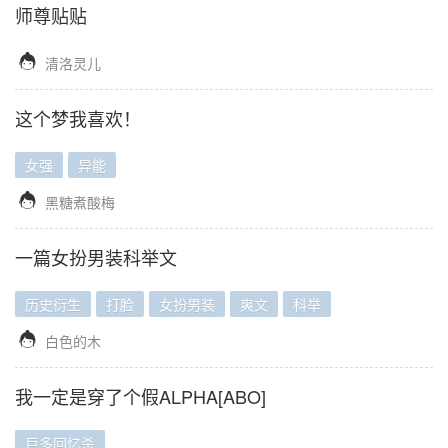
师尊贴贴

清洛灵儿
这个梦我喜欢！
女强
异能

黑糖煮酸梅
一篇女扮男装科举文
历史衍生
打脸
女扮男装
爽文
科举

白色的木
我一定是穿了个假ALPHA[ABO]
巨多回忆杀