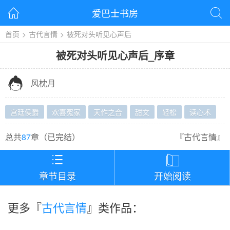
爱巴士书房


首页
>
古代言情
>
被死对头听见心声后
被死对头听见心声后
_
序章

风枕月
宫廷侯爵
欢喜冤家
天作之合
甜文
轻松
读心术
总共
87
章（
已完结
）
『
古代言情
』


章节目录
开始阅读
更多『
古代言情
』类作品：