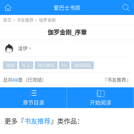
爱巴士书房


首页
>
书友推荐
>
伽罗金刚
伽罗金刚
_
序章

凌伊丶
强强
年上
双向救赎
he
破镜重圆
总共
69
章（
已完结
）
『
书友推荐
』


章节目录
开始阅读
更多『
书友推荐
』类作品：