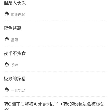
但愿人长久

南康白起
夜色逃离

星颐
夜半不贪食

季ky
极致的狩猎

一世华裳
装O翻车后我被Alpha标记了（装o的beta是会被标记